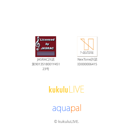
JASRAC許諾
NexTone許諾
第9013518001Y451
ID000006415
23号
© kukuluLIVE.