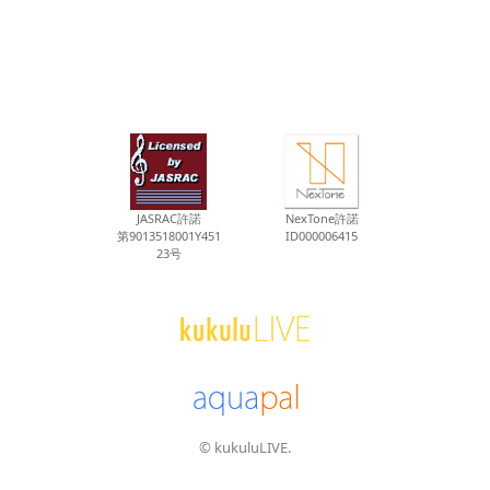
JASRAC許諾
NexTone許諾
第9013518001Y451
ID000006415
23号
© kukuluLIVE.