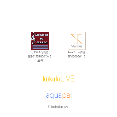
JASRAC許諾
NexTone許諾
第9013518001Y451
ID000006415
23号
© kukuluLIVE.