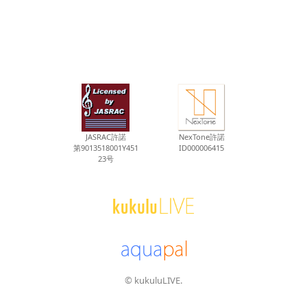
JASRAC許諾
NexTone許諾
第9013518001Y451
ID000006415
23号
© kukuluLIVE.