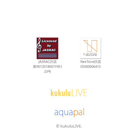
JASRAC許諾
NexTone許諾
第9013518001Y451
ID000006415
23号
© kukuluLIVE.