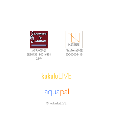
JASRAC許諾
NexTone許諾
第9013518001Y451
ID000006415
23号
© kukuluLIVE.