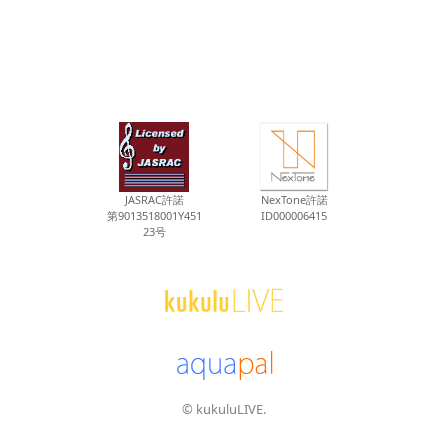
JASRAC許諾
NexTone許諾
第9013518001Y451
ID000006415
23号
© kukuluLIVE.