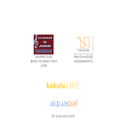
JASRAC許諾
NexTone許諾
第9013518001Y451
ID000006415
23号
© kukuluLIVE.