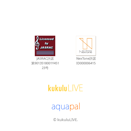
JASRAC許諾
NexTone許諾
第9013518001Y451
ID000006415
23号
© kukuluLIVE.