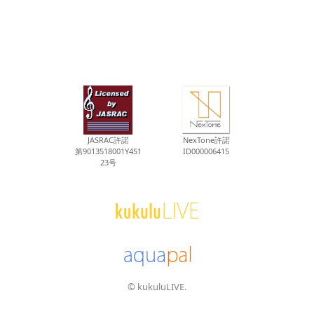
JASRAC許諾
NexTone許諾
第9013518001Y451
ID000006415
23号
© kukuluLIVE.