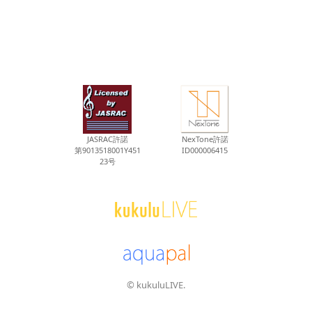
JASRAC許諾
NexTone許諾
第9013518001Y451
ID000006415
23号
© kukuluLIVE.