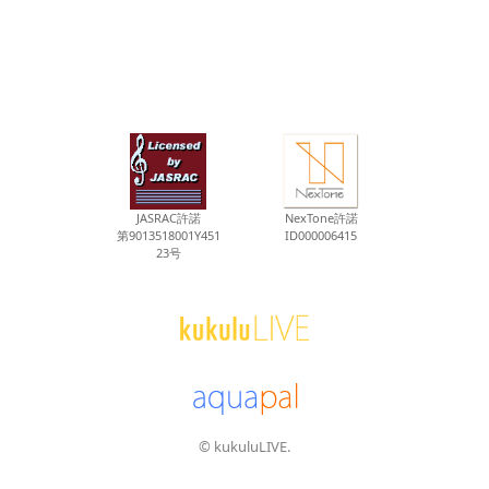
JASRAC許諾
NexTone許諾
第9013518001Y451
ID000006415
23号
© kukuluLIVE.