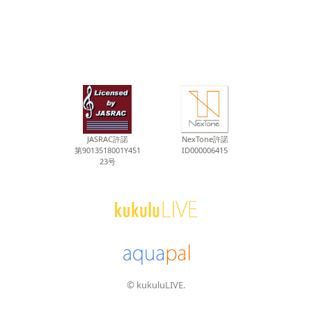
JASRAC許諾
NexTone許諾
第9013518001Y451
ID000006415
23号
© kukuluLIVE.