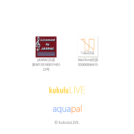
JASRAC許諾
NexTone許諾
第9013518001Y451
ID000006415
23号
© kukuluLIVE.