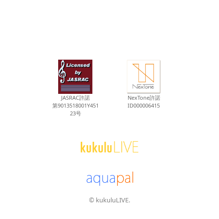
JASRAC許諾
NexTone許諾
第9013518001Y451
ID000006415
23号
© kukuluLIVE.