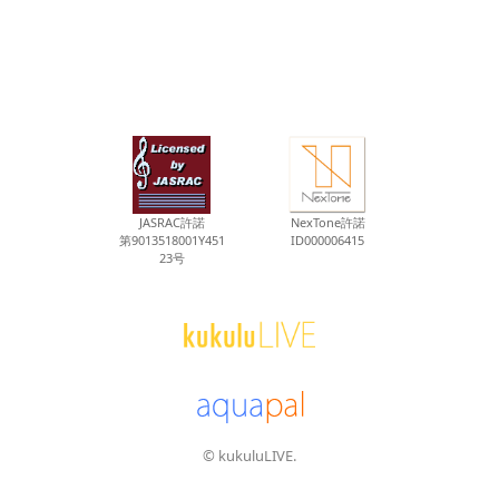
JASRAC許諾
NexTone許諾
第9013518001Y451
ID000006415
23号
© kukuluLIVE.