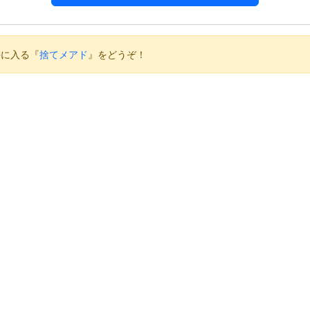
手に入る『
捨てメアド
』をどうぞ！