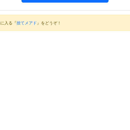
手に入る『
捨てメアド
』をどうぞ！