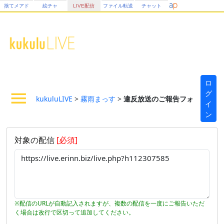
捨てメアド
絵チャ
LIVE配信
ファイル転送
チャット
ロ
グ
kukuluLIVE
>
霧雨まっす
>
違反放送のご報告フォーム
イ
ン
対象の配信
[必須]
※配信のURLが自動記入されますが、複数の配信を一度にご報告いただ
く場合は改行で区切って追加してください。