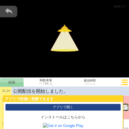
視聴/来場
配信時間
--
--:--:--
/
54
人
公開配信を開始しました。
21:24
アプリで快適に視聴できます
21:24
1:
@ぽんちち
アプリで開く
インストールはこちらから
21:26