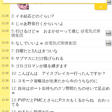
2:
@電気式華憐集団
×
3:
イネ結石どのぐらい?
21:28
4:
じゃあ野良行くからいいよ
21:29
5:
行けるけどｗ おまかせーって感じ
@電気式華
21:29
憐集団
21:29
6:
なしでいいよｗ
@電気式華憐集団
7:
日曜だと3人はきついな
21:29
8:
サブマスにだけ投げられる
21:30
9:
ゴロゴロマンが後を継ぎます
21:30
10:
こんばんは アイスブレイカー行ったんですか？
21:38
11:
スモーク攻略法が出来たから今のうちなのに
21:38
12:
自分はボート出待ちのクソ野郎たちのせいで足止め
21:39
ｗ
13:
PVPだとPMCとさらにPスカもくるからね おわっ
21:40
てる
14:
やるならPVEだなー
21:43