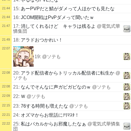
15:
あーPVPだと鯖がダメって人ほかでも見たな
21:44
16:
JCOM開戦はPvPダメって聞いたｗ
21:44
17:
消してくれるけど キャラは残るよ
@電気式華
21:47
憐集団
18:
アラドおつかれい！
21:49
22:07
19:
@ソテも
20:
アラド配信者からトリッカル配信者に転生か
@
22:08
ソテも
22:08
21:
なんでそんなに声ガビガビなのｗ
@ソテも
22:09
22:
Ｗ
@ソテも
22:15
23:
76する時間も増えたな
@ソテも
24:
オズマからお世話にﾅﾘﾏｽﾀ！
22:21
25:
私はバカルからお邪魔したなぁ
@電気式華憐集
22:22
団