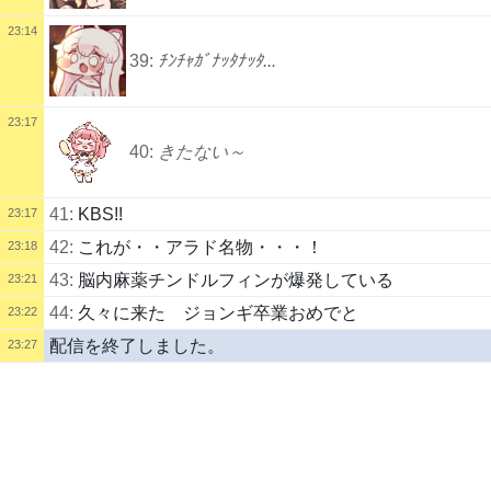
23:14
39:
ﾁﾝﾁｬｶﾞﾅｯﾀﾅｯﾀ...
23:17
40:
きたない～
41:
KBS!!
23:17
42:
これが・・アラド名物・・・！
23:18
43:
脳内麻薬チンドルフィンが爆発している
23:21
44:
久々に来た ジョンギ卒業おめでと
23:22
配信を終了しました。
23:27