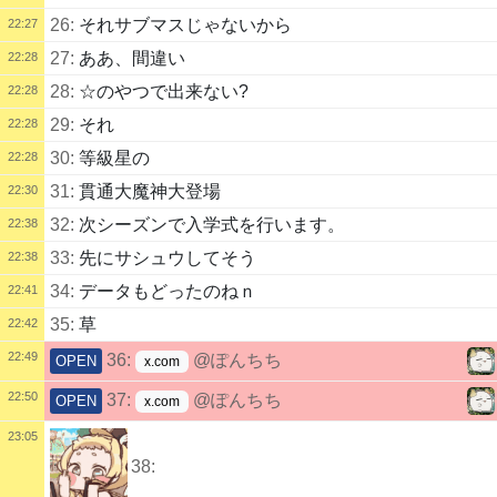
26:
それサブマスじゃないから
22:27
27:
ああ、間違い
22:28
28:
☆のやつで出来ない?
22:28
29:
それ
22:28
30:
等級星の
22:28
31:
貫通大魔神大登場
22:30
32:
次シーズンで入学式を行います。
22:38
33:
先にサシュウしてそう
22:38
34:
データもどったのねｎ
22:41
35:
草
22:42
22:49
36:
@ぽんちち
OPEN
x.com
22:50
37:
@ぽんちち
OPEN
x.com
23:05
38: