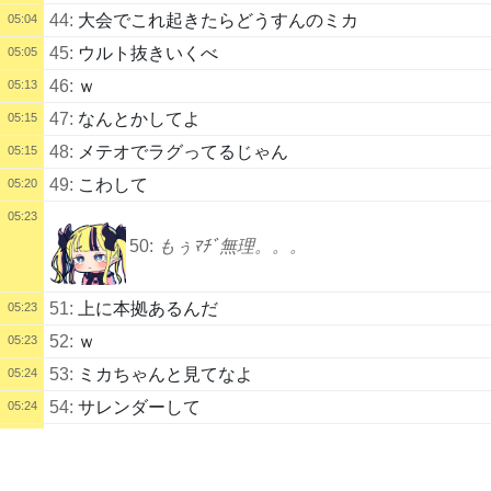
44:
大会でこれ起きたらどうすんのミカ
05:04
45:
ウルト抜きいくべ
05:05
46:
ｗ
05:13
47:
なんとかしてよ
05:15
48:
メテオでラグってるじゃん
05:15
49:
こわして
05:20
05:23
50:
もぅﾏﾁﾞ無理。。。
51:
上に本拠あるんだ
05:23
52:
ｗ
05:23
53:
ミカちゃんと見てなよ
05:24
54:
サレンダーして
05:24
55:
みんな登りたくないって
配信タイトル
05:25
コ
56:
あるぞあるぞ！
05:26
コンカラーズブレード