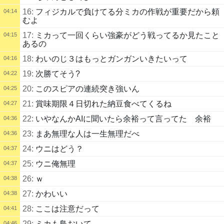
16:
フィジカルで負けてる分ミカの作戦が重要だから頼
04:14
むよ
17:
ミカって一回くらい強豪がどう戦ってるか見たこと
04:15
あるの
18:
わいのじ３はもっとガンガンいきたいって
04:16
19:
次勝てそう?
04:22
20:
このスピアの連続突き強いん
04:25
21:
賞味期限４日切れた納豆食べてくるね
04:27
22:
いやなんかAIに聞いたら余裕って言ってた 余裕
04:36
23:
まあ無理な人は一生無理だべ
04:36
24:
ウニはどう？
04:37
25:
ウニ俺無理
04:37
26:
ｗ
04:38
27:
かわいい
04:38
28:
ここは注意だって
04:41
29:
ミカも鳥おいて
04:46