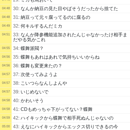
30:
なんか納豆の見た目やばそうだったから捨てた
04:48
31:
納豆って元々腐ってるのに腐るの
04:48
32:
何キルするんだミカ
04:49
33:
なんか降参機能追加されたんじゃなかったけ相手ま
04:51
だやる気かこれ
34:
蝶舞派閥？
04:55
35:
蝶舞もあれはあれで気持ちいいからね
04:56
36:
蝶舞も変更来たの？
04:56
37:
次使ってみようよ
04:57
38:
こいつらなんしよんや
04:57
39:
いじめないで
04:57
40:
かわいそう
04:58
41:
CDもめっちゃ下がってない？蝶舞
04:58
42:
ハイキックから蝶舞で相手死ぬんじゃないの
04:59
43:
えなにハイキックからエックス切りできるの今
05:00