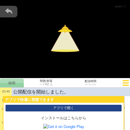
視聴/来場
配信時間
--
--:--:--
/
42
人
公開配信を開始しました。
03:49
アプリで快適に視聴できます
1:
えてかそろそろみんなでヴァルヘイムやりたいね
03:50
アプリで開く
2:
バッソ地獄からのツイブレ地獄で終わりだよこのゲ
03:55
ーム
インストールはこちらから
03:59