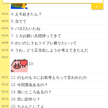
3:
×
4:
え今起きたん？
04:01
5:
当てて
04:03
6:
バタ2人いたね
04:03
7:
ミカお願い兵団持ってきて
04:04
8:
わいのじ３もツイブレ握りたいって
04:09
9:
うわ…どう正当化しようか考えてきたんだ
04:10
04:11
10:
11:
のものも３にお前考えろって言われたの
04:11
12:
今回賞金あるの？
04:12
13:
強いところあるの？
04:13
14:
言い訳作り？
04:13
15:
ちゃんとしてよ
04:13