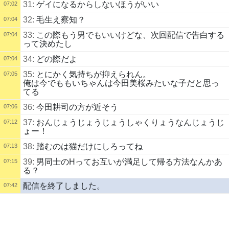
31:
ゲイになるからしないほうがいい
07:02
32:
毛生え察知？
07:04
33:
この際もう男でもいいけどな、次回配信で告白する
07:04
って決めたし
34:
どの際だよ
07:04
35:
とにかく気持ちが抑えられん。
07:05
俺は今でももいちゃんは今田美桜みたいな子だと思っ
てる
36:
今田耕司の方が近そう
07:06
37:
おんじょうじょうじょうしゃくりょうなんじょうじ
07:12
ょー！
38:
踏むのは猫だけにしろってね
07:13
39:
男同士のHってお互いが満足して帰る方法なんかあ
07:15
る？
配信を終了しました。
07:42