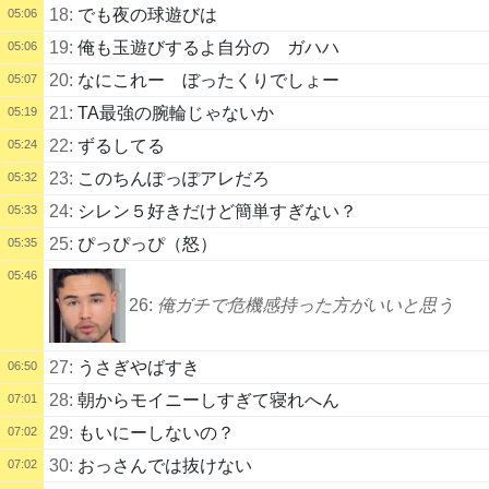
18:
でも夜の球遊びは
05:06
19:
俺も玉遊びするよ自分の ガハハ
05:06
20:
なにこれー ぼったくりでしょー
05:07
21:
TA最強の腕輪じゃないか
05:19
22:
ずるしてる
05:24
23:
このちんぽっぽアレだろ
05:32
24:
シレン５好きだけど簡単すぎない？
05:33
25:
ぴっぴっぴ（怒）
05:35
05:46
26:
俺ガチで危機感持った方がいいと思う
27:
うさぎやばすき
06:50
28:
朝からモイニーしすぎて寝れへん
07:01
29:
もいにーしないの？
07:02
30:
おっさんでは抜けない
07:02