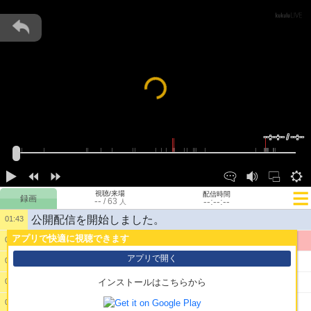
Loading...
--:--:-- / --:--
視聴/来場
配信時間
--
--:--:--
/
63
人
公開配信を開始しました。
01:43
アプリで快適に視聴できます
1:
tes
01:43
アプリで開く
2:
おじゃ
01:49
3:
ｒｓ制圧戦レイドになってんじゃーん
01:52
インストールはこちらから
4:
こんな程度で壊れるなんてほんと
02:21