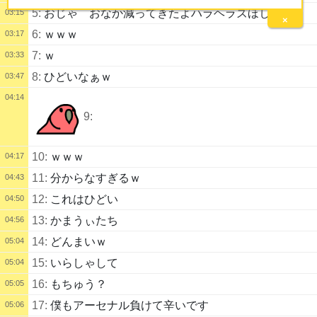
5:
おじゃ おなか減ってきたよハラヘラズほしいな
03:15
×
6:
ｗｗｗ
03:17
7:
ｗ
03:33
8:
ひどいなぁｗ
03:47
04:14
9:
10:
ｗｗｗ
04:17
11:
分からなすぎるｗ
04:43
12:
これはひどい
04:50
13:
かまうぃたち
04:56
14:
どんまいｗ
05:04
15:
いらしゃして
05:04
16:
もちゅう？
05:05
17:
僕もアーセナル負けて辛いです
05:06