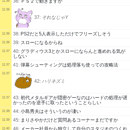
36:
ＰＳ２で動きますか
11:36
11:36
37:
それなじゃY
38:
PS2だと5人表示しただけでフリーズしそう
11:36
39:
スローになるからね
11:36
40:
グラディウス3とかスローにならんと進めれる気が
11:37
しない
41:
弾幕シューティングは処理落ち使っての攻略法
11:37
11:37
42:
ハリネズミ
43:
初代メタルギアが隠密ゲーなのはハードの処理が遅
11:37
かったのを逆手に取ったということらしい
44:
小島秀夫はそういうのが凄い
11:38
45:
まりさやかだけど質問あるコーナーまだですか
11:39
46:
メーカー社員から独立して自分のスタジオのつくれ
11:40