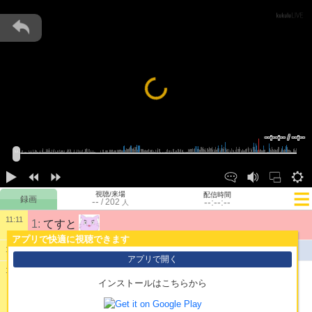
Loading...
--:--:-- / --:--
視聴/来場
配信時間
--
--:--:--
/
202
人
11:11
1:
てすと
アプリで快適に視聴できます
公開配信を開始しました。
11:11
アプリで開く
11:11
インストールはこちらから
2:
んお゛っ！？