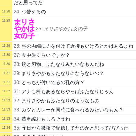
だと思ってた
24:
弓使えるの
11:28
11:29
25:
まりさやかは女の子
26:
弓の両端に刃を付けて近接もいけるとかはあるよね
11:29
27:
今中盤くらいですか？
11:30
28:
銃と刃物、ふたなりみたいなもんだね
11:30
29:
まりさやかもふたなりにならないの？
11:31
30:
どっちが付いてるの孔の方？
11:31
31:
アナも棒もあるならやっぱふたなりじゃん
11:32
32:
まりさやかもふたなりのようなもの
11:33
33:
カツとカレーが同時に食べれるみたいなもん？
11:33
34:
董卓編おもしろそうね
11:33
35:
昨日から徹夜で配信してたのかと思ってびびった
11:34