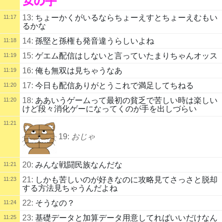
13:
ちょーかくがいるならちょーえすとちょーえむもい
11:17
るかな
14:
孫堅と孫権も発音違うらしいよね
11:18
15:
ゲエム配信はしないと言っていたまりちゃんオッス
11:19
16:
俺も無双は見ちゃうなあ
11:19
17:
今日も配信ありがとうこれで満足してちねる
11:20
18:
ああいうゲームって最初の貧乏で苦しい時は楽しい
11:20
けど段々消化ゲーになってくのが手を出しづらい
11:21
19:
おじゃ
20:
みんな戦闘民族なんだな
11:21
21:
しかも苦しいのが好きなのに攻略見てさっさと脱却
11:23
する方法見ちゃうんだよね
22:
そうなの？
11:24
23:
基礎データと加算データ用意してればいいだけなん
11:25