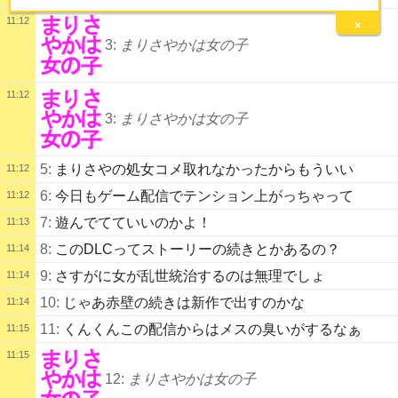
11:12
×
3:
まりさやかは女の子
11:12
3:
まりさやかは女の子
5:
まりさやの処女コメ取れなかったからもういい
11:12
6:
今日もゲーム配信でテンション上がっちゃって
11:12
7:
遊んでてていいのかよ！
11:13
8:
このDLCってストーリーの続きとかあるの？
11:14
9:
さすがに女が乱世統治するのは無理でしょ
11:14
10:
じゃあ赤壁の続きは新作で出すのかな
11:14
11:
くんくんこの配信からはメスの臭いがするなぁ
11:15
11:15
12:
まりさやかは女の子