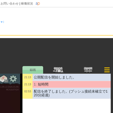
|
お問い合わせ
|
稼働状況
視聴/来場
配信時間
--
--:--:--
/
30
人
公開配信を開始しました。
21:13
1:
短時間
21:13
配信を終了しました。(プッシュ接続未確立で1
02:53
20分経過)