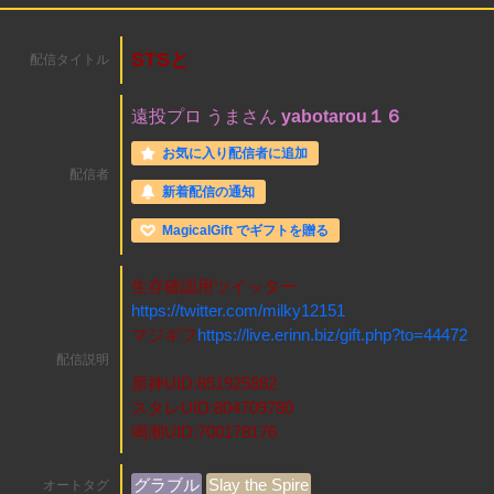
STSと
配信タイトル
遠投プロ
うまさん
yabotarou１６
お気に入り配信者に追加
配信者
新着配信の通知
MagicalGift でギフトを贈る
生存確認用ツイッター
https://twitter.com/milky12151
マジギフ
https://live.erinn.biz/gift.php?to=44472
配信説明
原神UID:851925882
スタレUID:804709780
鳴潮UID:700178176
グラブル
Slay the Spire
オートタグ