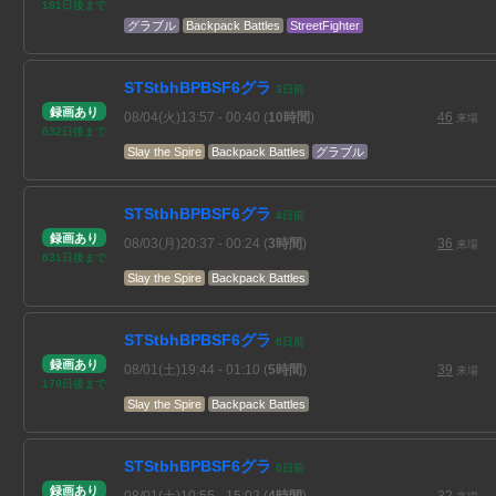
181
日
後
まで
グラブル
Backpack Battles
StreetFighter
STStbhBPBSF6グラ
3
日
前
録画あり
08/04(火)13:57
- 00:40
(
10時間
)
46
来場
632
日
後
まで
Slay the Spire
Backpack Battles
グラブル
STStbhBPBSF6グラ
4
日
前
録画あり
08/03(月)20:37
- 00:24
(
3時間
)
36
来場
631
日
後
まで
Slay the Spire
Backpack Battles
STStbhBPBSF6グラ
6
日
前
録画あり
08/01(土)19:44
- 01:10
(
5時間
)
39
来場
179
日
後
まで
Slay the Spire
Backpack Battles
STStbhBPBSF6グラ
6
日
前
録画あり