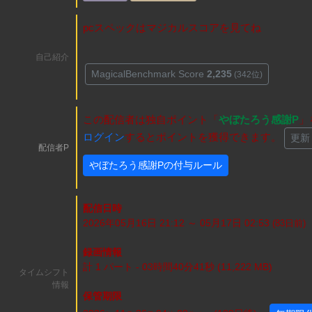
pcスペックはマジカルスコアを見てね
自己紹介
MagicalBenchmark Score
2,235
(342位)
この配信者は独自ポイント「
やぼたろう感謝P
」
ログイン
するとポイントを獲得できます。
更新
配信者P
やぼたろう感謝Pの付与ルール
配信日時
2026年05月16日 21:12 ～ 05月17日 02:53
(83
日
前)
録画情報
計 1 パート - 03時間40分41秒 (11,222 MB)
タイムシフト
情報
保管期限