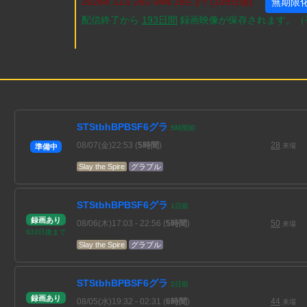
2026
11
26
04
28
(109
日
後
)
無期限
年
月
日
時
分 まで
配信終了から
193
日
間
録画映像が保存されます。（
STStbhBPBSF6グラ
5
時間
前
08/07(金)22:53
(
5時間
)
28
来場
準備中
Slay the Spire
グラブル
STStbhBPBSF6グラ
1
日
前
録画あり
08/06(木)17:03
- 22:56
(
5時間
)
50
来場
633
日
後
まで
Slay the Spire
グラブル
STStbhBPBSF6グラ
2
日
前
録画あり
08/05(水)19:32
- 02:31
(
6時間
)
44
来場