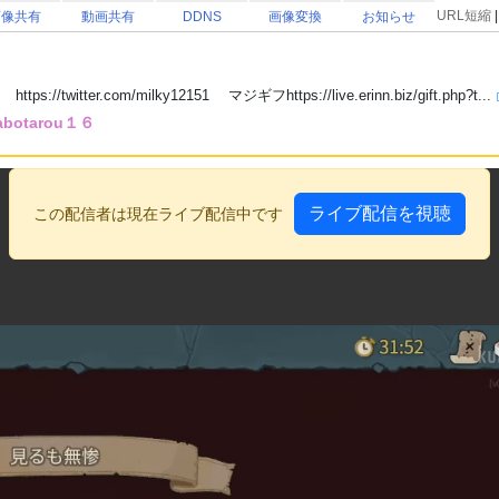
URL短縮
画像共有
動画共有
DDNS
画像変換
お知らせ
/twitter.com/milky12151 マジギフhttps://live.erinn.biz/gift.php?t...
abotarou１６
ライブ配信を視聴
この配信者は現在ライブ配信中です