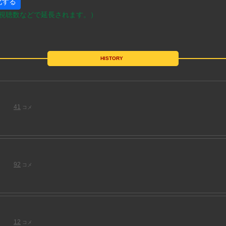
化する
視聴数などで延長されます。）
HISTORY
41
コメ
92
コメ
12
コメ