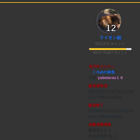
12
ライオン組
923,373 ポイント
NEXT 76,627 ポイント
使用中のスキン
「
くろめの灰色
」
作者:
yabotarou１６
配信枠取得
2026年05月16日 21:12:26
(83日7時間20分29秒前)
配信終了
2026年05月17日 02:53:50
(83日1時間39分05秒前)
視聴者数情報
瞬間最大
7
人
累積訪問者
30
人