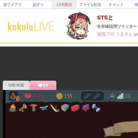
捨てメアド
絵チャ
LIVE配信
ファイル転送
チャット
STSと
生存確認用ツイッター https:/
遠投プロ
うまさん
y
21
URL作成