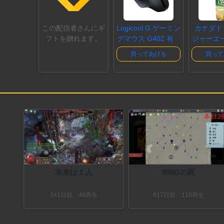
この配信者さんにギ
Logicool G ゲーミン
カナダド
フトを贈れます。
グマウス G402 有線
ジャーエール
ゲー..
5L 
買ってあげる
買って
本来は１人
999Gの罠
341
日
前
49再生
617
日
前
110再生