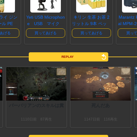
ライ ジン
Yeti USB Microphon
キリン 生茶 お茶 2
Marantz 
 PET1.
e USB マイクロ
リットル 9本 ペット
al MPM-
×6本
ホン Blue..
ボトル
コン
あげる
買ってあげる
買ってあげる
買っ
REPLAY
バーバリアンのスキルは糞
死んだあ
1110
日
前
87再生
1147
日
前
116再生