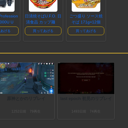
Profession
日清焼そばU.F.O. 日
ごつ盛り ソース焼
2000U USB
清食品 カップ麺 焼
そば 171g×12個
デン..
きそば..
てあげる
買ってあげる
買ってあげる
原神とかのリプレイ
last epoch 初見のリプレイ
1252
日
前
79再生
1493
日
前
74再生