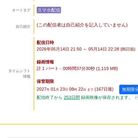
スマホ配信
オートタグ
(この配信者は自己紹介を記入していません)
自己紹介
配信日時
2026年05月14日 21:50 ～ 05月14日 22:28
(86
日
前)
録画情報
計 1 パート - 00時間37分30秒 (1,119 MB)
タイムシフト
情報
保管期限
2027
01
23
08
22
(167
日
後
)
無期限
年
月
日
時
分 まで
配信終了から
253
日
間
録画映像が保存されます。（