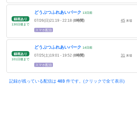
どうぶつふれあいパーク
13
日
前
録画あり
07/26(日)21:19
- 22:18
(
0時間
)
45
来場
130
日
後
まで
スマホ配信
どうぶつふれあいパーク
14
日
前
録画あり
07/25(土)19:01
- 19:52
(
0時間
)
31
来場
101
日
後
まで
スマホ配信
記録が残っている配信は
403
件です。(クリックで全て表示)