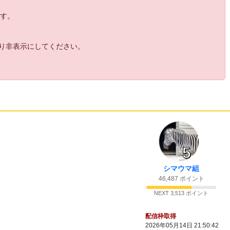
21:55
ます。
12:
ちいぶさ
より非表示にしてください。
21:55
13:
21:57
14:
15:
きりこまんじゅう
21:58
5
16:
おつかれさん
21:59
17:
コープか
シマウマ組
22:00
46,487 ポイント
18:
コープとマルちゃんの共同開発の餅入りカ
22:03
レーうどんとかは好きだったな あとチョコワ
NEXT 3,513 ポイント
っぽいパクリのサクッチョとかいうシリアルｗ
ｗ
配信枠取得
19:
ｗｗｗｗ
22:03
2026年05月14日 21:50:42