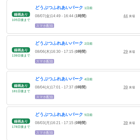
どうぶつふれあいパーク
1
日
前
録画あり
08/07(金)14:49
- 16:44
(
1時間
)
44
来場
105
日
後
まで
スマホ配信
どうぶつふれあいパーク
2
日
前
録画あり
08/06(木)16:30
- 17:15
(
0時間
)
29
来場
139
日
後
まで
スマホ配信
どうぶつふれあいパーク
4
日
前
録画あり
08/04(火)17:01
- 17:37
(
0時間
)
39
来場
181
日
後
まで
スマホ配信
どうぶつふれあいパーク
5
日
前
録画あり
08/03(月)16:21
- 17:15
(
0時間
)
39
来場
178
日
後
まで
スマホ配信