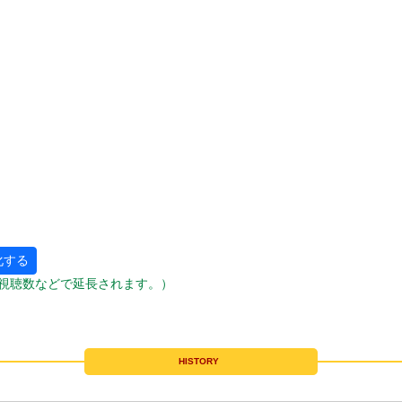
化する
視聴数などで延長されます。）
HISTORY