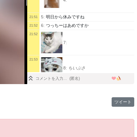
5:
明日から休みですね
21:51
6:
つっちーはあめですか
21:52
21:52
7:
21:53
8:
ちいぶさ
21:53
9:
ツイート
21:53
10:
見返り美人
11:
ベニマル美人
21:54