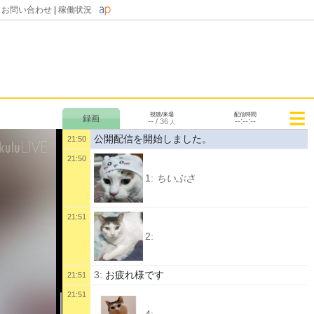
|
お問い合わせ
|
稼働状況
視聴/来場
配信時間
--
--:--:--
/
36
人
公開配信を開始しました。
21:50
21:50
1:
ちいぶさ
21:51
2:
3:
お疲れ様です
21:51
21:51
4: