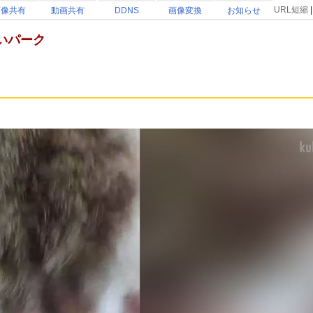
URL短縮
画像共有
動画共有
DDNS
画像変換
お知らせ
いパーク