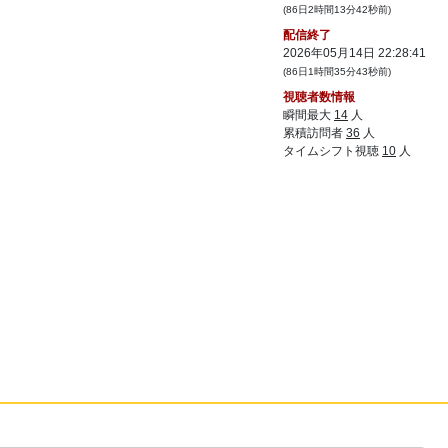
20:
お勤め品ｷﾀｰ！！！
22:04
(86日2時間13分42秒前)
配信終了
21:
ちんじゃお
22:04
2026年05月14日 22:28:41
22:05
(86日1時間35分43秒前)
22:
視聴者数情報
瞬間最大
14
人
累積訪問者
36
人
23:
少なめのは割引されてないの草ｗ
22:06
タイムシフト視聴
10
人
22:08
24:
25:
お高い
22:08
26:
こんな時間まで営業時間のび太のね
22:08
27:
毎日ちんじゃお健康生活
22:14
28:
醤油味は確か胡椒の小袋あったはず
22:15
29:
雨降ったんやね
22:16
30:
でもタケノコ多すぎると処理大変だよ
22:16
31:
ちんじゃおがまってる
22:23