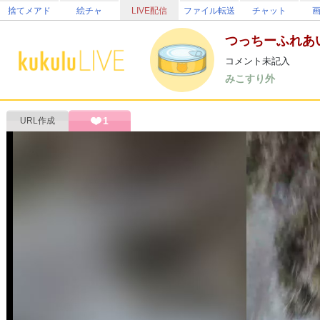
捨てメアド
絵チャ
LIVE配信
ファイル転送
チャット
つっちーふれあ
コメント未記入
みこすり外
1
URL作成