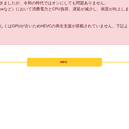
きましたが、令和の時代ではオンにしても問題ありません。
uTubeなど）において消費電力とCPU負荷、遅延が減少し、画質が向上し
しくはGPUが古いためHEVCの再生支援が搭載されていません。下記
INFO