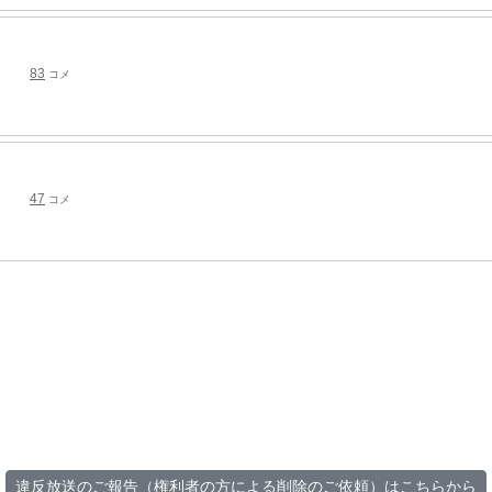
83
コメ
47
コメ
違反放送のご報告（権利者の方による削除のご依頼）はこちらから