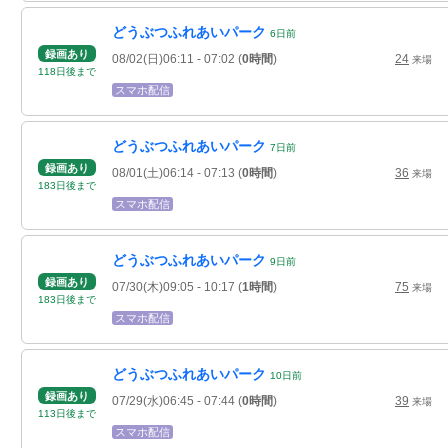
どうぶつふれあいパーク
6
日
前
録画あり
08/02(日)06:11
- 07:02
(
0時間
)
24
来場
118
日
後
まで
スマホ配信
どうぶつふれあいパーク
7
日
前
録画あり
08/01(土)06:14
- 07:13
(
0時間
)
36
来場
183
日
後
まで
スマホ配信
どうぶつふれあいパーク
9
日
前
録画あり
07/30(木)09:05
- 10:17
(
1時間
)
75
来場
183
日
後
まで
スマホ配信
どうぶつふれあいパーク
10
日
前
録画あり
07/29(水)06:45
- 07:44
(
0時間
)
39
来場
113
日
後
まで
スマホ配信