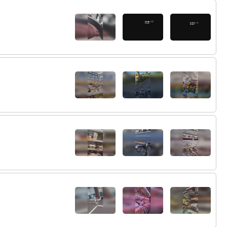
32:
健康志向になってきてるｗ
22:25
33:
ただいまー
22:26
34:
川崎ふれあいぱーく
22:26
22:26
35:
22:27
36:
37:
ケツ圧ｗ
22:27
配信を終了しました。
22:28