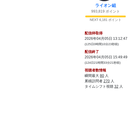
ライオン組
46:
おいおいおいこれで700円とるのかよなめん
13:19
993,819 ポイント
なよまじで
47:
お花にしたいもん
NEXT 6,181 ポイント
13:19
48:
アイスだけに？
13:19
配信枠取得
49:
けちんないとな
13:19
2026年04月05日 13:12:47
(125日0時間10分23秒前)
50:
牛丼食うわ
13:19
配信終了
51:
ぽて３大手町寄りの神田でうまい飯屋教え
13:19
2026年04月05日 15:49:49
て
(124日21時間33分21秒前)
52:
700円とるなら5倍はもってくんないと
13:19
視聴者数情報
53:
てかコメダ珈琲とかあんなん盛ってるだけ
13:19
瞬間最大
80
人
だろと思ったらバカほどでかいもんでてきたわ
累積訪問者
270
人
あれぐらいやれ
タイムシフト視聴
32
人
54:
コメダは詐欺らしいね
13:20
55:
シロノワール頼んだら腹パンパンになって
13:20
失神したわ
56:
最近配信サボりすぎ ジャックポット配信
13:20
でもいいからしなさい
57:
これが40歳のタイムラインなのか？
13:20