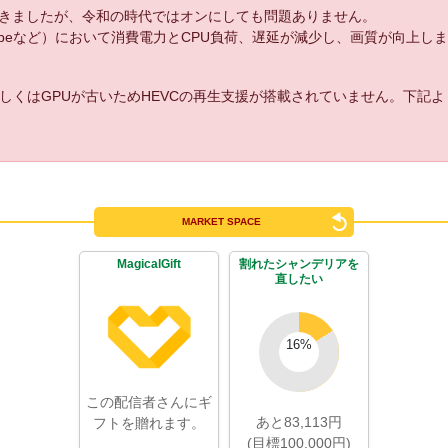
きましたが、令和の時代ではオンにしても問題ありません。
uTubeなど）において消費電力とCPU負荷、遅延が減少し、画質が向上し
しくはGPUが古いためHEVCの再生支援が搭載されていません。下記
MARKET SPACE
MagicalGift
割れたシャンデリアを
直したい
16
%
この配信者さんにギ
あと83,113円
フトを贈れます。
(目標100,000円)