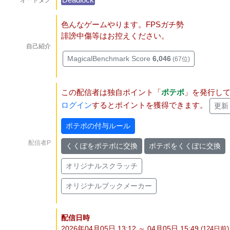
オートタグ
色んなゲームやります。FPSガチ勢
誹謗中傷等はお控えください。
自己紹介
MagicalBenchmark Score
6,046
(67位)
この配信者は独自ポイント「
ポテポ
」を発行し
ログイン
するとポイントを獲得できます。
更新
ポテポの付与ルール
配信者P
くくぽをポテポに交換
ポテポをくくぽに交換
オリジナルスクラッチ
オリジナルブックメーカー
配信日時
2026年04月05日 13:12 ～ 04月05日 15:49
(124
日
前)