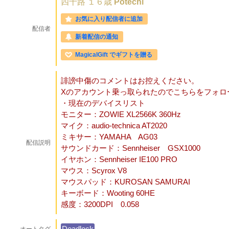
四十路
１６歳
Potechi
お気に入り配信者に追加
配信者
新着配信の通知
MagicalGift でギフトを贈る
誹謗中傷のコメントはお控えください。
Xのアカウント乗っ取られたのでこちらをフォロ
・現在のデバイスリスト
モニター：ZOWIE XL2566K 360Hz
マイク：audio-technica AT2020
ミキサー：YAMAHA AG03
配信説明
サウンドカード：Sennheiser GSX1000
イヤホン：Sennheiser IE100 PRO
マウス：Scyrox V8
マウスパッド：KUROSAN SAMURAI
キーボード：Wooting 60HE
感度：3200DPI 0.058
Deadlock