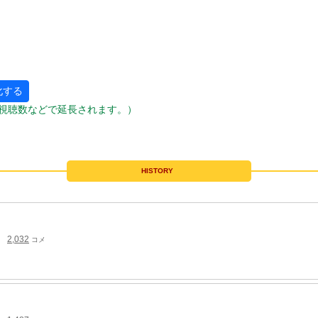
化する
視聴数などで延長されます。）
HISTORY
2,032
コメ