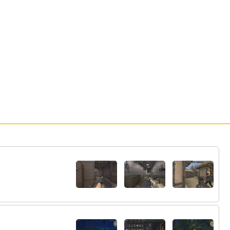
69:
マラソン１戦でお腹いっぱいになるのにデ
13:21
ドロなんてできるの
70:
見た目若いってはたらいてなさそうなガキ
13:21
っぽいってこと？
71:
ぽて３ってお世辞ってもんをしらんひとだ
13:21
ったんだ
72:
ぶんち昨日6時間くらいえっちげーむの中の
13:21
ミニゲームやってたんだけどどうする 貴重な
30代の時間をあんな無駄遣いしてさ
13:21
73:
74:
それやめてください社長ホント 俺の上司
13:21
もまっったく同じこと言いますし女の子に言わ
せようとしててホントやばいんす
75:
お世辞ｗ
13:21
76:
社交辞令だろ
13:21
77:
俺は４、5人から言われるし ふん
13:21
78:
「えー40歳にみえないです！30歳くらいで
13:21
すか？（ほんとは45歳くらいやろなぁ）」 ←