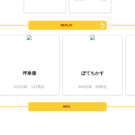
REPLAY
坪単価
ぽてちかす
513
日
前
131再生
544
日
前
94再生
INFO