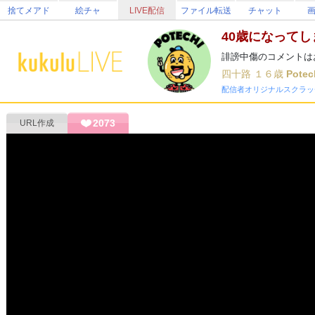
捨てメアド
絵チャ
LIVE配信
ファイル転送
チャット
40歳になって
誹謗中傷のコメントは
四十路
１６歳
Potec
配信者オリジナルスクラッ
2073
URL作成