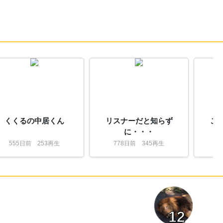
32:
てかOW面白すぎわろた
13:18
33:
秋葉のアイスも上位じゃん今度いこっと
13:18
34:
那須野牧場って都内で育つと結構いってる
13:18
やついるよね
35:
はちみつ練り込んだらうまいにきまってる
13:18
やん
36:
はした金じゃん
13:19
37:
社長お疲れ様です 弊社もとうとうAIの導
13:19
入で足切り始まりました。ここまではやいもの
とは
くくるの中居くん
リスナーだと知らず
こ
38:
まずく作るほうがむずいじゃんね
13:19
に・・・
39:
ｗ
13:19
555
日
前
253再生
778
日
前
345再生
8
40:
ｗ
13:19
41:
バラっぽくしてるのか？
13:19
42:
ｗ
13:19
43:
すくねええええｗ
13:19
44:
空気抜けてる感じ笑う
13:19
12
45:
なめんなｂ
13:19