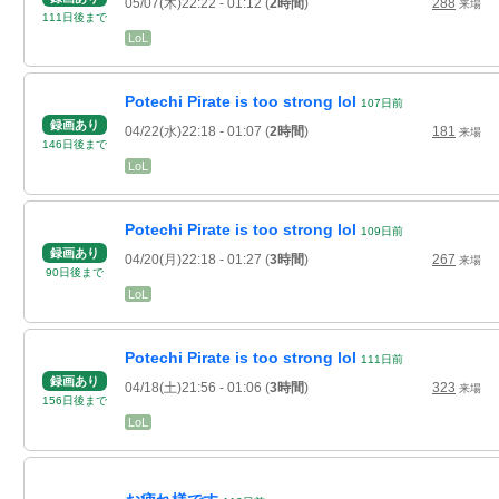
05/07(木)22:22
- 01:12
(
2時間
)
288
来場
111
日
後
まで
LoL
Potechi Pirate is too strong lol
107
日
前
録画あり
04/22(水)22:18
- 01:07
(
2時間
)
181
来場
146
日
後
まで
LoL
Potechi Pirate is too strong lol
109
日
前
録画あり
04/20(月)22:18
- 01:27
(
3時間
)
267
来場
90
日
後
まで
LoL
Potechi Pirate is too strong lol
111
日
前
録画あり
04/18(土)21:56
- 01:06
(
3時間
)
323
来場
156
日
後
まで
LoL