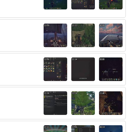
これが現実
79:
社交辞令をホントにするのじじいの証拠っ
13:21
てかんじだ？
80:
きっついなぁｗ
13:21
81:
あよいしょｗ
13:21
82:
見た目より若く見えるっていうの基本的に
13:21
社交辞令だから、基本的にみんな年齢若くいう
しな
83:
面倒なおっさんじゃん
13:22
84:
人間じじいになるとこうなっちまうのか
13:22
85:
だーかーらーｗ
13:22
86:
リスナー苦笑中
13:22
87:
なんかじじいってかんじしてきたな
13:22
88:
自分じゃわからないもんだよね毎日みてる
13:22
から
89:
ぽて３の負けだよｗ
13:22
90:
自己肯定感たかいっすねｗ
13:22
91:
これは40認定ですわ
13:22