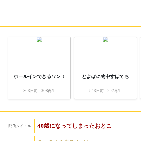
ホールインできるワン！
とよぽに物申すぽてち
363
日
前
308再生
513
日
前
202再生
40歳になってしまったおとこ
配信タイトル