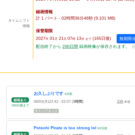
録画情報
計 1 パート - 02時間36分48秒 (9,101 MB)
タイムシフト
情報
保管期限
2027
01
21
07
13
(165
日
後
)
無期限
年
月
日
時
分 まで
配信終了から
290
日
間
録画映像が保存されます。（
お久しぶりです
4
日
前
録画あり
08/03(月)22:42
- 02:07
(
3時間
)
338
来場
180
日
後
まで
サドンアタック
Potechi Pirate is too strong lol
92
日
前
録画あり