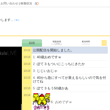
|
お問い合わせ
|
稼働状況
ます...
視聴/来場
配信時間
--
--:--:--
/
270
人
公開配信を開始しました。
13:12
1:
40歳おめですｗ
13:13
2:
ぽて３もついにこっちにきたか
13:13
3:
じじいおじゃ
13:13
4:
40から急にすべてが衰えるらしいので気を付
13:13
けてね
5:
ぽて３もう50歳かあ
13:13
13:14
6:
おめですｗ