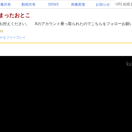
URL短縮
画像共有
動画共有
DDNS
画像変換
お知らせ
しまったおとこ
お控えください。 Xのアカウント乗っ取られたのでこちらをフォローお願いし
hi
チをフリープレイ