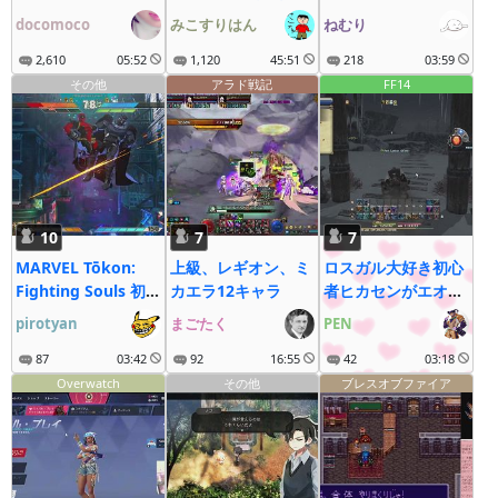
疾走にゃ～
docomoco
みこすりはん
ねむり
2,610
05:52
1,120
45:51
218
03:59
その他
アラド戦記
FF14
10
7
7
MARVEL Tōkon:
上級、レギオン、ミ
ロスガル大好き初心
Fighting Souls 初
カエラ12キャラ
者ヒカセンがエオル
見
ゼアに立つ
pirotyan
まごたく
PEN
87
03:42
92
16:55
42
03:18
Overwatch
その他
ブレスオブファイア