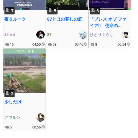
7
5
3
夜６ルーク
87とほの暮しの庭
「ブレス オブ ファ
イアⅡ 使命の
子」 黙々まったり
Stren
87
ひとりぐらし
初見プレイ 第39回
16
04:50
39
03:46
8
00:54
パルワールド
2
少しだけ
アウルン
5
00:56