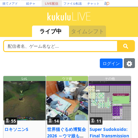
捨てメアド
絵チャ
LIVE配信
ファイル転送
チャット
ライブ中
タイムシフト
ログイン
LoL
ウマ娘
その他
55
14
11
ロキソニンS
世界猫ぐるめ博覧会
Super Sudokoido:
2026 ～ウマ娘も大
Final Transmission