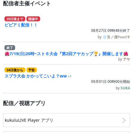
配信者主催イベント
20
日
後
まで
開催中
ビビアミ配信！！
08月27日 09時48分終了
by
❄音ノ瀬Yuuri✞
終了
🌺7/19(日)20時~スト６大会『第2回アヤカップ🏆』開催します🌺
by
アヤ
24
日
後
から
予告
スプラ大会 かかってこいよ？ww
+1
09月01日 00時00分開始
by
SURA
配信／視聴アプリ
kukuluLIVE Player アプリ