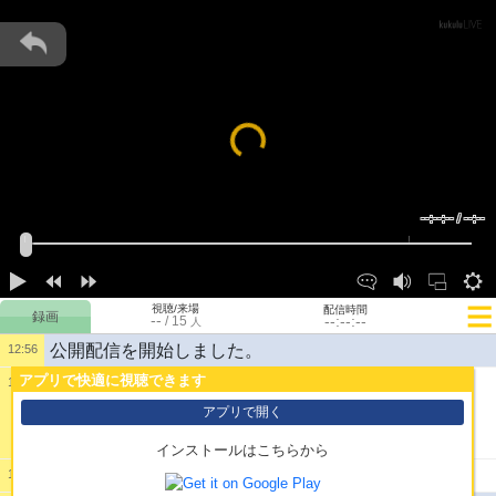
Loading...
--:--:-- / --:--
視聴/来場
配信時間
--
--:--:--
/
15
人
公開配信を開始しました。
12:56
アプリで快適に視聴できます
12:57
1:
にゃんぱすー
アプリで開く
インストールはこちらから
2:
浜松の雄おっす
14:36