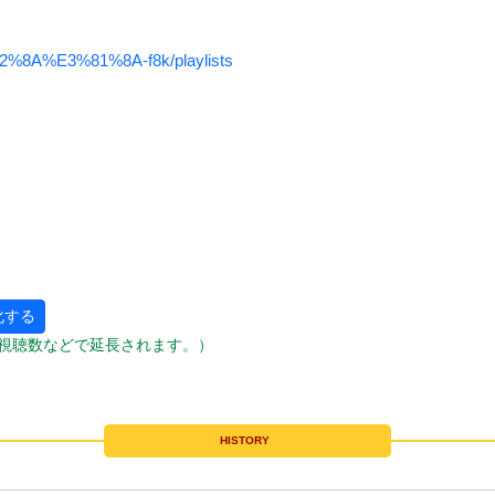
%8A%E3%81%8A-f8k/playlists
化する
視聴数などで延長されます。）
HISTORY