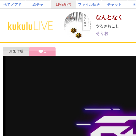
捨てメアド
絵チャ
LIVE配信
ファイル転送
チャット
なんとなく
やるきおこし
そりお
1
URL作成