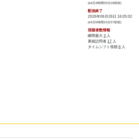
(44日3時間05分29秒前)
配信終了
2026年06月26日 16:05:02
(44日0時間23分57秒前)
視聴者数情報
瞬間最大
3
人
累積訪問者
17
人
タイムシフト視聴
8
人