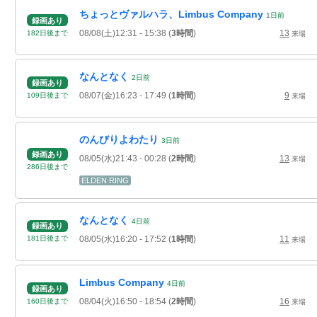
ちょっとヴァルハラ、Limbus Company
1
日
前
録画あり
08/08(土)12:31
- 15:38
(
3時間
)
13
182
日
後
まで
来場
なんとなく
2
日
前
録画あり
08/07(金)16:23
- 17:49
(
1時間
)
9
109
日
後
まで
来場
のんびりよわたり
3
日
前
録画あり
08/05(水)21:43
- 00:28
(
2時間
)
13
来場
286
日
後
まで
ELDEN RING
なんとなく
4
日
前
録画あり
08/05(水)16:20
- 17:52
(
1時間
)
11
181
日
後
まで
来場
Limbus Company
4
日
前
録画あり
08/04(火)16:50
- 18:54
(
2時間
)
16
160
日
後
まで
来場