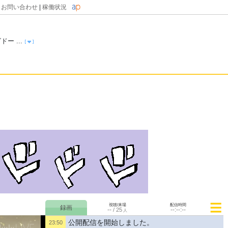
|
お問い合わせ
|
稼働状況
 ...
視聴/来場
配信時間
--
--:--:--
/
25
人
公開配信を開始しました。
23:50