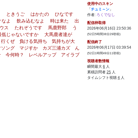
使用中のスキン
「
チュミ～ン
」
い？ ときうご はかたの ひなです
作者:
ろくでなし
ぐなよ 飲み込むなよ 時は来た 出
配信枠取得
ウス たれぞうです 馬鹿野郎 う
2026年06月16日 23:50:36
最低じゃないですか 大馬鹿者達が
(52日5時間38分29秒前)
 行くぜ 負ける気持ち 気持ちが大
配信終了
マソング マジすか カズ三浦カズ ん
2026年06月17日 03:39:54
(52日1時間49分11秒前)
せ 今何時？ レベルアップ アイラブ
視聴者数情報
瞬間最大
6
人
累積訪問者
25
人
タイムシフト視聴
4
人