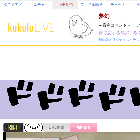
捨てメアド
絵チャ
LIVE配信
ファイル転送
チャット
夢幻
～音声コマンド～ ア
夢で恋する5秒前
ろ
配信者オリジナルスクラッ
556
URL作成