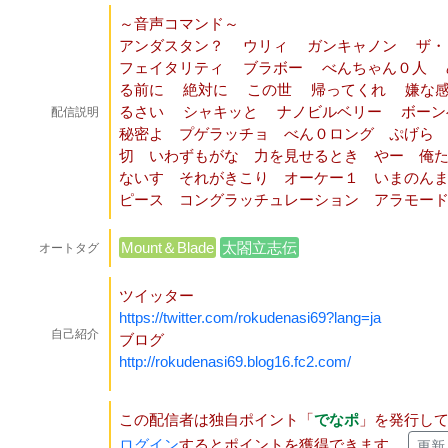
～音声コマンド～
アンダスタン？ ウリィ ガンキャノン ザ
フェイタリティ ブラボー べんちゃん０人 
る前に 絶対に この世 帰ってくれ 嫌な
るさい シャキッと ナノビルベリー ボー
配信説明
秘密よ プゲラッチョ べん０ロング ぷげら
切 いわずもがな 力を見せるとき やー 俺
ないす それがきこり オーケー１ いまのん
ピース コングラッチュレーション アラモー
Mount＆Blade
太閤立志伝
オートタグ
ツイッター
https://twitter.com/rokudenasi69?lang=ja
自己紹介
ブログ
http://rokudenasi69.blog16.fc2.com/
この配信者は独自ポイント「
でなポ
」を発行し
ログイン
するとポイントを獲得できます。
更新