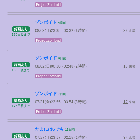
Project Zomboid
ゾンボイド
4
日
前
録画あり
08/03(月)23:35
- 03:32
(
3時間
)
33
来場
179
日
後
まで
Project Zomboid
ゾンボイド
6
日
前
録画あり
08/02(日)00:10
- 02:48
(
2時間
)
18
来場
108
日
後
まで
Project Zomboid
ゾンボイド
7
日
前
録画あり
07/31(金)23:55
- 03:54
(
3時間
)
17
来場
176
日
後
まで
Project Zomboid
たまには6でも
11
日
前
録画あり
07/27(月)23:17
- 02:15
(
2時間
)
34
来場