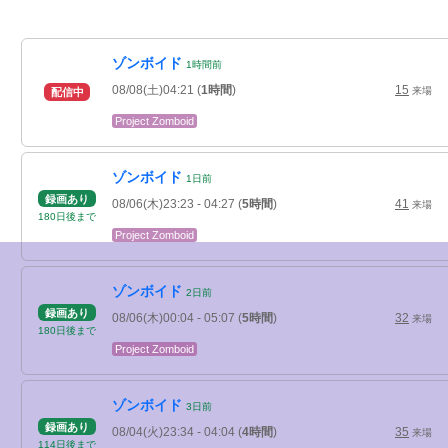
ゾンボイド
1
時間
前
08/08(土)04:21
(
1時間
)
15
来場
配信中
Project Zomboid
ゾンボイド
1
日
前
録画あり
08/06(木)23:23
- 04:27
(
5時間
)
41
来場
180
日
後
まで
Project Zomboid
ゾンボイド
2
日
前
録画あり
08/06(木)00:04
- 05:07
(
5時間
)
32
来場
180
日
後
まで
Project Zomboid
ゾンボイド
3
日
前
録画あり
08/04(火)23:34
- 04:04
(
4時間
)
35
来場
114
日
後
まで