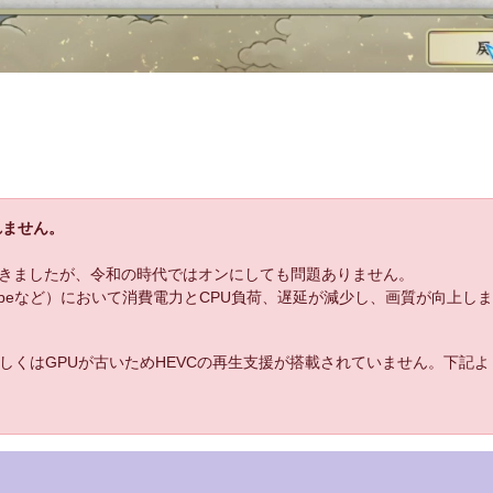
れません。
きましたが、令和の時代ではオンにしても問題ありません。
uTubeなど）において消費電力とCPU負荷、遅延が減少し、画質が向上し
しくはGPUが古いためHEVCの再生支援が搭載されていません。下記