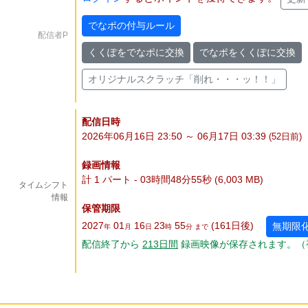
でなポの付与ルール
配信者P
くくぽをでなポに交換
でなポをくくぽに交換
オリジナルスクラッチ「削れ・・・ッ！！」
配信日時
2026年06月16日 23:50 ～ 06月17日 03:39
(52
日
前)
録画情報
計 1 パート - 03時間48分55秒 (6,003 MB)
タイムシフト
情報
保管期限
2027
01
16
23
55
(161
日
後
)
無期限
年
月
日
時
分 まで
配信終了から
213
日
間
録画映像が保存されます。（