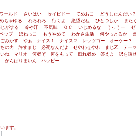
・ワールド さいはい セイビドー てめおこ どうしたんだ
めちゃゆる れろれろ 行くよ 絶望だね ひとつしか また
感じがする 冷や汗 不気味 ＯＣ いじめるな うっうー ゼ
ンベップ ほねっこ もうやめて わかさ生活 何やっとるか 
 ごみかす やぁ ナイス１ ナイス２ レッツゴー オーケー？
たちの力 許すまじ 必死なんだよ せやわせやわ まじ乙 テー
まいね マリオ 何者ぞ 何をもって 痴れ者め 答えよ 訳を話
ド がんばりまいん ハッピー
ています。