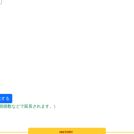
化する
視聴数などで延長されます。）
HISTORY