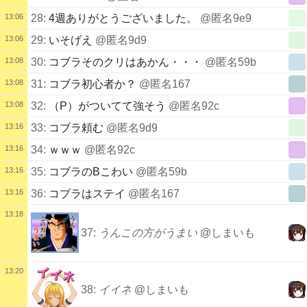
13:06
28:
4週ありがとうございました。
@匿名9e9
13:06
29:
いそげえ
@匿名9d9
13:08
30:
コブラそのクリはあかん・・・
@匿名59b
13:08
31:
コブラ初心者か？
@匿名167
13:08
32:
（P）がついてて強そう
@匿名92c
13:16
33:
コブラ頼む
@匿名9d9
13:16
34:
ｗｗｗ
@匿名92c
13:16
35:
コブラのBこわい
@匿名59b
13:16
36:
コブラはステイ
@匿名167
13:18
37:
うんこの方がうまい
@しまいも
13:20
38:
イイネ
@しまいも