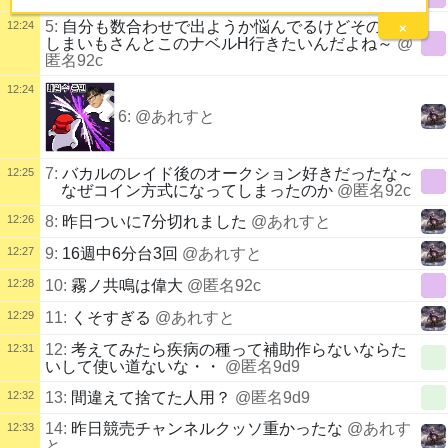
5:
自分も数合わせで出ようか悩んでるけどその時間
12:24
×
しまいもさんとこのナベルH行きたいんだよね～
@
匿名92c
12:24
6:
@あれすと
7:
バカルのレイド後のオークション好きだったな～
12:25
なぜコイン方式になってしまったのか
@匿名92c
12:26
8:
昨日ついに7分切れました
@あれすと
12:27
9:
16週中6分台3回
@あれすと
12:28
10:
霧ノ共鳴は偉大
@匿名92c
12:29
11:
くそすぎる
@あれすと
12:
考えてみたら疾病の種って補助作らないならた
12:31
いして使い道ないな・・
@匿名9d9
12:32
13:
間違えて捨てた人用？
@匿名9d9
14:
昨日競売チャンネルクッソ重かったな
@あれす
12:33
と