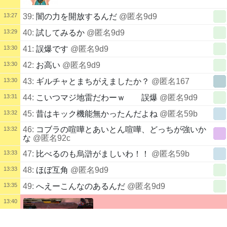
13:27
39:
闇の力を開放するんだ
@匿名9d9
13:29
40:
試してみるか
@匿名9d9
13:30
41:
誤爆です
@匿名9d9
13:30
42:
お高い
@匿名9d9
13:30
43:
ギルチャとまちがえましたか？
@匿名167
13:31
44:
こいつマジ地雷だわーｗ 誤爆
@匿名9d9
13:32
45:
昔はキック機能無かったんだよね
@匿名59b
46:
コブラの喧嘩とあいとん喧嘩、どっちが強いか
13:32
な
@匿名92c
13:33
47:
比べるのも烏滸がましいわ！！
@匿名59b
13:33
48:
ほぼ互角
@匿名9d9
13:35
49:
へえーこんなのあるんだ
@匿名9d9
13:40
配信タイトル
50:
«がめんなう»
@あいとん
🐭オークション後イネアラド戦記🐀