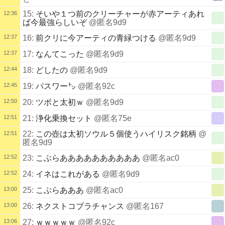
15:
そいや１つ前のクリーチャーが赤アーティあれ
12:36
ば今最強らしいぞ
@匿名9d9
12:37
16:
前クリに今アーティの青緑つける
@匿名9d9
12:37
17:
なんてこった
@匿名9d9
12:44
18:
どしたの
@匿名9d9
12:45
19:
パスワー㌧
@匿名92c
12:50
20:
ツボと太初ｗ
@匿名9d9
12:51
21:
浄化乗換セット
@匿名75e
22:
この壺は太初ソウル５個使うハイリスク銘柄
@
12:51
匿名9d9
12:52
23:
こぶらああああああああああ
@匿名ac0
12:52
24:
イネはこれがある
@匿名9d9
13:00
25:
こぶらあああ
@匿名ac0
13:00
26:
ネクストコブラチャンス
@匿名167
13:06
27:
ｗｗｗｗｗ
@匿名92c