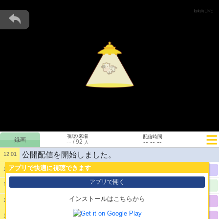
視聴/来場
配信時間
--
--:--:--
/
92
人
公開配信を開始しました。
12:01
アプリで快適に視聴できます
12:06
1:
イネって単発でもいいの？
@匿名75e
アプリで開く
12:20
2:
ゐもう補助１００だって！？
@匿名9d9
インストールはこちらから
12:23
3:
ヒナさんの決闘大会出ますか？
@匿名92c
12:23
4:
出なさーい❣
@匿名92c