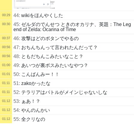
44:
wikiをほんやくした
00:29
45:
ゼルダのでんせつ ときのオカリナ、英題：The Leg
00:30
end of Zelda: Ocarina of Time
46:
攻撃はどのボタンでやるの
00:37
47:
おちんちんって言われたんだって？
00:56
48:
ともだちんこみたいなこと？
00:56
49:
あいつが裏ボスみたいなやつ？
01:00
50:
こんばんみー！！
01:01
51:
zakoかったな
01:11
52:
テラリアはバトルがメインじゃないしな
01:11
53:
ぁあ！？
01:12
54:
やんのんかい
01:12
55:
全クリなの
01:12
配信タイトル
56:
ケンカけ？
01:12
ドラムしてカラミティ