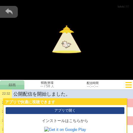
視聴/来場
配信時間
--
--:--:--
/
58
人
公開配信を開始しました。
22:32
アプリで快適に視聴できます
1:
test
22:32
アプリで開く
2:
おじゃんし
22:52
3:
おじゃんし
22:52
インストールはこちらから
4:
おちんちん
22:52