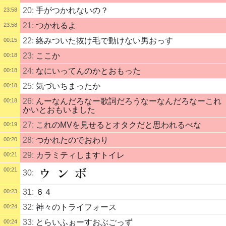
20:
手がつかれないの？
23:58
21:
つかれるよ
23:58
22:
絡みついた抜け毛で動けない男おっす
00:15
23:
ここか
00:18
24:
なにいってんのかとおもった
00:18
25:
気づいちまったか
00:18
26:
んーなんだろなー歌詞だろうなーなんだろなーこれ
00:18
かいとおもいました
27:
これのMVを見せるとオタクだと思われるべな
00:19
28:
つかれたのでおわり
00:20
29:
カラミティしますトイレ
00:21
00:21
30:
31:
６４
00:23
32:
神々のトライフォース
00:24
33:
とらいふぉーすおぶごっず
00:24