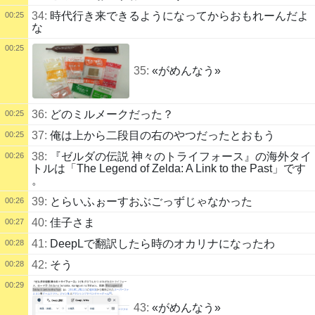
34:
時代行き来できるようになってからおもれーんだよ
00:25
な
00:25
35:
«がめんなう»
36:
どのミルメークだった？
00:25
37:
俺は上から二段目の右のやつだったとおもう
00:25
38:
『ゼルダの伝説 神々のトライフォース』の海外タイ
00:26
トルは「The Legend of Zelda: A Link to the Past」です
。
39:
とらいふぉーすおぶごっずじゃなかった
00:26
40:
佳子さま
00:27
41:
DeepLで翻訳したら時のオカリナになったわ
00:28
42:
そう
00:28
00:29
43:
«がめんなう»