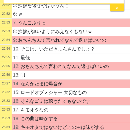
5:
挨拶を返せやばかうんこ
22:52
×
6:
ｗ
22:52
7:
うんこぶりっ
22:53
8:
挨拶が無いようにみえなくもないｗ
22:53
9:
おちんちんて言われてなんて返せばいいの
22:54
10:
そこは、いただきまんさんでしょ？
22:54
11:
最低
22:55
12:
おちんちんて言われてなんて返せばいいの
22:55
13:
唄
22:56
14:
なんかたまに爆音が
23:27
15:
ロードオブメジャー 大切なもの
23:32
16:
そんなゴミは聴きたくもないです
23:33
17:
キモオタなの
23:53
18:
この曲は味がする
23:53
19:
キモオタではないけどこの曲は味がする
23:54