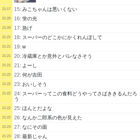
15:
みこちゃんは悪いくない
21:17
16:
蛍の光
21:20
17:
急げ
21:20
18:
スーパーのどこかにかくれんぼして
21:21
19:
w
21:21
20:
冷蔵庫とか意外とバレなさそう
21:21
21:
よーし
21:21
22:
何が吉田
21:22
23:
おいしそう
21:22
24:
スーパーってこの食料どうやってさばききるんだろ
21:22
う
25:
ほんとだよな
21:22
26:
なんか二郎系の色が見えた
21:22
27:
なにその面
21:23
28:
最新じゃん
21:23