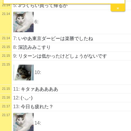
5:
3つくらい買って帰るか
21:14
×
21:14
6:
7:
いやあ東京ダービーは楽勝でしたね
21:14
8:
深読みみこすり
21:15
9:
リターンは低かったけどしょうがないです
21:15
21:15
10:
11:
キタァあああああ
21:15
12:
(･◡･)
21:16
13:
今日も疲れた？
21:17
21:17
14: