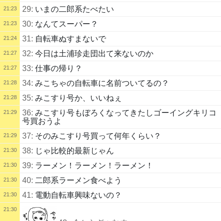
29:
いまの二郎系たべたい
21:23
30:
なんてスーパー？
21:23
31:
自転車ぬすまないで
21:24
32:
今日は土浦珍走団出て来ないのか
21:27
33:
仕事の帰り？
21:27
34:
みこちゃの自転車に名前ついてるの？
21:28
35:
みこすり号か、いいねぇ
21:28
36:
みこすり号もぼろくなってきたしゴーイングキリコ
21:29
号買おうよ
37:
そのみこすり号買って何年くらい？
21:29
38:
じゃ比較的最新じゃん
21:30
39:
ラーメン！ラーメン！ラーメン！
21:30
40:
二郎系ラーメン食べよう
21:30
41:
電動自転車興味ないの？
21:30
21:30