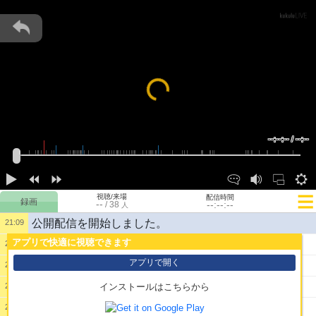
Loading...
--:--:-- / --:--
視聴/来場
配信時間
--
--:--:--
/
38
人
公開配信を開始しました。
21:09
アプリで快適に視聴できます
1:
行くぞみこすり！
21:10
アプリで開く
2:
あかんかったか
21:10
3:
早期退職が遠のくぞ
21:12
インストールはこちらから
4:
ぶたきむぶたきむ！
21:13