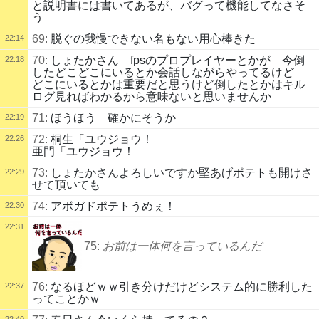
と説明書には書いてあるが、バグって機能してなさそ
う
69:
脱ぐの我慢できない名もない用心棒きた
22:14
70:
しょたかさん fpsのプロプレイヤーとかが 今倒
22:18
したどこどこにいるとか会話しながらやってるけど
どこにいるとかは重要だと思うけど倒したとかはキル
ログ見ればわかるから意味ないと思いませんか
71:
ほうほう 確かにそうか
22:19
72:
桐生「ユウジョウ！
22:26
亜門「ユウジョウ！
73:
しょたかさんよろしいですか堅あげポテトも開けさ
22:29
せて頂いても
74:
アボガドポテトうめぇ！
22:30
22:31
75:
お前は一体何を言っているんだ
76:
なるほどｗｗ引き分けだけどシステム的に勝利した
22:37
ってことかｗ
22:40