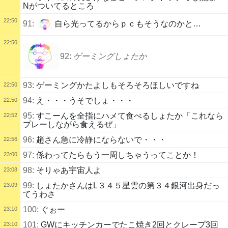
Nがついてるところ
22:50
91:
自ら光ってるからｐｃもそうなのかと…
22:50
92:
ゲーミングしょたか
93:
ゲーミングかたよしもそろそろほしいですね
22:50
94:
え・・・うそでしょ・・・
22:50
95:
すこーんを全指にハメて食べるしょたか「これなら
22:52
プレーしながら食えるぜ」
96:
趙さん急に冷静にならないで・・・
22:56
97:
係わってたらもう一周しちゃうってことか！
23:00
98:
そりゃあ宇宙人よ
23:08
99:
しょたかさんはL３４５星雲の第３４銀河出身だっ
23:09
てうわさ
100:
ぐぉー
23:10
101:
GWにキッチンカーでたこ焼き2回とクレープ3回
23:10