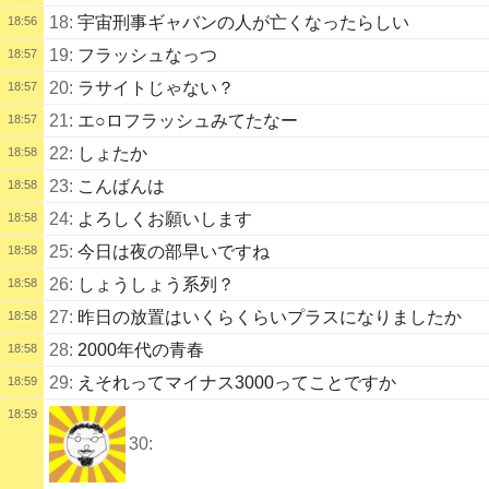
18:
宇宙刑事ギャバンの人が亡くなったらしい
18:56
19:
フラッシュなっつ
18:57
20:
ラサイトじゃない？
18:57
21:
エ○ロフラッシュみてたなー
18:57
22:
しょたか
18:58
23:
こんばんは
18:58
24:
よろしくお願いします
18:58
25:
今日は夜の部早いですね
18:58
26:
しょうしょう系列？
18:58
27:
昨日の放置はいくらくらいプラスになりましたか
18:58
28:
2000年代の青春
18:58
29:
えそれってマイナス3000ってことですか
18:59
18:59
30: