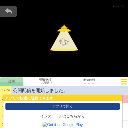
視聴/来場
配信時間
--
--:--:--
/
288
人
公開配信を開始しました。
17:24
アプリで快適に視聴できます
1:
てすと
17:24
アプリで開く
2:
俺だけのかわいいもい
17:24
3:
もいにー
17:24
インストールはこちらから
4:
まだクリアしてなかったの
17:24