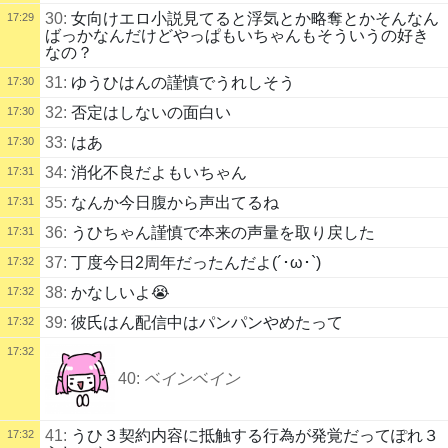
30:
女向けエロ小説見てると浮気とか略奪とかそんなん
17:29
ばっかなんだけどやっぱもいちゃんもそういうの好き
なの？
31:
ゆうひはんの謹慎でうれしそう
17:30
32:
否定はしないの面白い
17:30
33:
はあ
17:30
34:
消化不良だよもいちゃん
17:31
35:
なんか今日腹から声出てるね
17:31
36:
うひちゃん謹慎で本来の声量を取り戻した
17:31
37:
丁度今日2周年だったんだよ(´･ω･`)
17:32
38:
かなしいよ😭
17:32
39:
彼氏はん配信中はパンパンやめたって
17:32
17:32
40:
ベインベイン
41:
うひ３契約内容に抵触する行為が発覚だってぽれ３
17:32