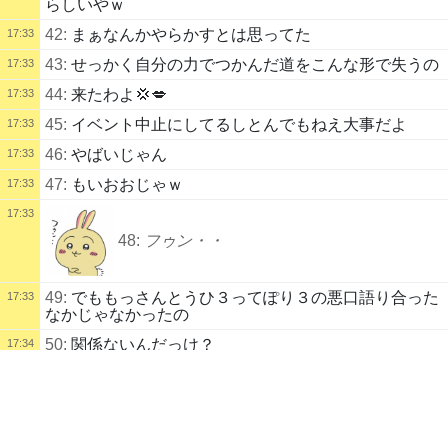
らしいやｗ
42:
まぁなんかやらかすとは思ってた
17:33
43:
せっかく自分の力でつかんだ道をこんな形で失うの
17:33
44:
来たわよ💢💋
17:33
45:
イベント中止にしてるしとんでもねえ大事だよ
17:33
46:
やばいじゃん
17:33
47:
もいおおじゃｗ
17:33
17:33
48:
フゥン・・
49:
でももっさんとうひ３ってぽり３の悪口語り合った
17:33
なかじゃなかったの
50:
関係ないんだっけ？
17:34
配信タイトル
51:
ファンがさ 駅とかに 応援広告 出したんよね
17:34
ポケットモンスター リーフグリーンｗ
ポケモン
52:
じゃあえっちな店の話していい？
17:34
配信説明
17:34
53:
←
初見（＾ｖ＾）