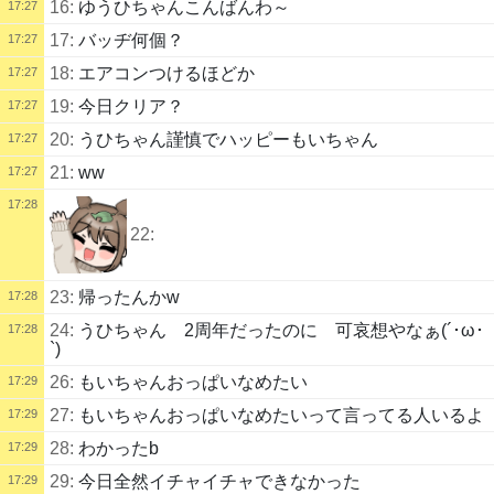
16:
ゆうひちゃんこんばんわ～
17:27
17:
バッヂ何個？
17:27
18:
エアコンつけるほどか
17:27
19:
今日クリア？
17:27
20:
うひちゃん謹慎でハッピーもいちゃん
17:27
21:
ww
17:27
17:28
22:
23:
帰ったんかw
17:28
24:
うひちゃん 2周年だったのに 可哀想やなぁ(´･ω･
17:28
`)
26:
もいちゃんおっぱいなめたい
17:29
27:
もいちゃんおっぱいなめたいって言ってる人いるよ
17:29
28:
わかったb
17:29
29:
今日全然イチャイチャできなかった
17:29