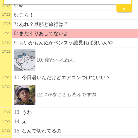
5:
w
17:24
×
6:
こら！
17:25
7:
あれ？旦那と旅行は？
17:25
8:
まだくりあしてないよ
17:25
9:
もいかもんぬかペンスケ誰見れば良いんや
17:25
17:26
10:
寝れへんねん
11:
今日暑いんだけどエアコンつけていい？
17:26
17:26
12:
ｴｯﾁなことしたんですね
13:
うわ
17:27
14:
え
17:27
15:
なんで切れてるの
17:27