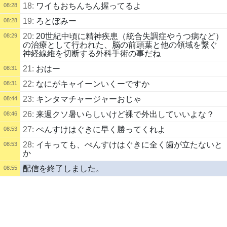
18:
ワイもおちんちん握ってるよ
08:28
19:
ろとぼみー
08:28
20:
20世紀中頃に精神疾患（統合失調症やうつ病など）
08:29
の治療として行われた、脳の前頭葉と他の領域を繋ぐ
神経線維を切断する外科手術の事だね
21:
おはー
08:31
22:
なにがキャイーンいくーですか
08:31
23:
キンタマチャージャーおじゃ
08:44
26:
来週クソ暑いらしいけど裸で外出していいよな？
08:46
27:
ぺんすけはぐきに早く勝ってくれよ
08:53
28:
イキっても、ぺんすけはぐきに全く歯が立たないと
08:53
か
配信を終了しました。
08:55