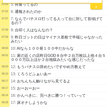
5:
何食ってるの
07:51
×
6:
通報されたのか
07:52
7:
なんでパチスロ打ってる人って台に対して首傾げて
07:57
るの？
8:
台叩く人はなんなの？
07:58
9:
昨日ゴットの日はマイナス差枚で半端じゃなかった
07:59
みたい
10:
AIなら１００発１００中だからな
08:00
11:
家の近くの店昨日GOD８台中２台万枚以上他４台５
08:02
０００万以上ほか２台地獄みたいな感じだったな
12:
もうパチスロ辞めたいですやめ方教えて
08:03
13:
くろうどふぁいあー
08:10
14:
おちんちん触りながら見てるよ
08:17
15:
おーおーおー
08:17
16:
かんぺきに、完ぺきに勝つ！っていって
08:24
17:
床オナしようかな
08:28