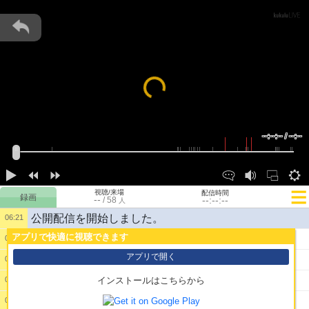
Loading...
--:--:-- / --:--
視聴/来場
配信時間
--
--:--:--
/
58
人
公開配信を開始しました。
06:21
アプリで快適に視聴できます
1:
おじゃ
06:22
アプリで開く
2:
おーい
06:23
3:
お前には無理だ
06:42
インストールはこちらから
4:
なんでサブ垢
07:51