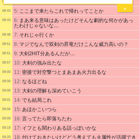
4:
ウルトラゴリ
08:38
×
5:
ここまで来たらこれで帰れってことか
08:43
6:
まあ来る意味はあったけどそんな劇的な何かがあっ
08:43
たわけじゃないな…
7:
それじゃ行くか
08:48
8:
マジでなんで双剣の昇竜だけこんな威力高いの？
08:51
9:
大剣2HIT分あるんだが…
08:51
10:
大剣の強み出たな
08:57
11:
密接で対空撃つとまあまあ火力出るな
09:00
12:
なるほどね
09:00
13:
大剣の理解も深めていこう
09:00
14:
でも結局これ
09:01
15:
あほかこいつら
09:06
16:
言ってたら即落ちたわ
09:09
17:
イフとも関わりある話っぽいかな
09:19
18:
付けておきたいけどどう考えても火属性が活躍でき
09:20