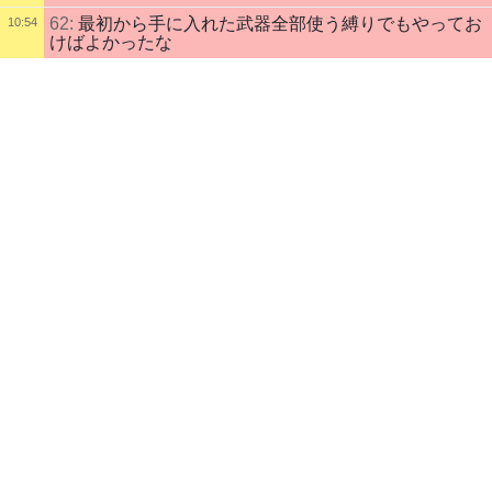
62:
最初から手に入れた武器全部使う縛りでもやってお
10:54
けばよかったな
配信タイトル
63:
これを探さないといけない気がするなあ
10:58
アフターイメージ刑務所
64:
どこだよ鹿って
10:58
配信説明
音の奔流が数多の命生み出し
65:
本当に見当がつかない
11:06
森羅万象の進行を可愛く紡ぎ出す世界
66:
といれ
11:06
加速しすぎたその妄想に
67:
もどりました！
11:09
光あれと告げる
68:
ここじゃなかったらもう本当にわからん
11:11
ストアURL：
https://store.steampowered.com/app/1701520/
69:
双子セットもあと兜だけか
11:13
配信者
ハイウェイ・トゥ・ヘルのDISC
70:
揃ったら何だって話だけど
11:13
自己紹介
71:
鹿が居ません
11:18
UNBEATABLEを遊んでください
配信録画：
https://www.youtube.com/channel/UCWmnUVELwoG926hY
72:
もうだめだ
11:18
tqQsQ4g
73:
他のアイテムの入手経路的に普通に進んでたら普通
11:24
Twitter：
https://twitter.com/h2hdisc
に見つかるもんだと思うんだけど
配信記録
74:
暫定ラスダンの方もう行っちゃおうかなあ
11:24
DJMAX RESPECT V刑務所
17
時間
前
録画あり
75:
なんか炎無効的な何かが要る
11:32