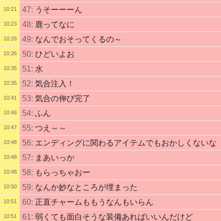
47:
うそーーーん
10:21
48:
鹿ってなに
10:23
49:
なんでおそってくるの～
10:26
50:
ひどいよお
10:26
51:
水
10:35
52:
気合注入！
10:35
53:
気合の伸び完了
10:41
54:
ふん
10:46
55:
つえ～～
10:47
56:
エンディングに関わるアイテムでもおかしくないな
10:48
57:
まあいっか
10:48
58:
もらっちゃおー
10:48
59:
なんか妙なところが埋まった
10:50
60:
正直チャームももうなんもいらん
10:51
61:
弱くても面白そうな装備あればいいんだけど
10:51