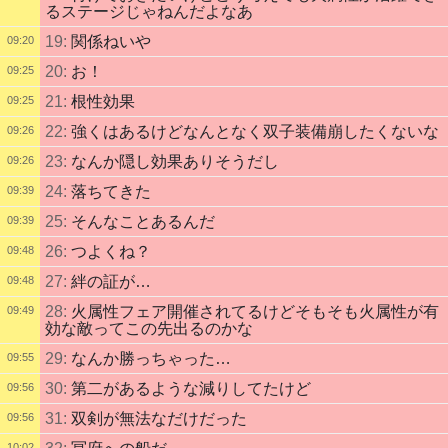
るステージじゃねんだよなあ
19:
関係ねいや
09:20
20:
お！
09:25
21:
根性効果
09:25
22:
強くはあるけどなんとなく双子装備崩したくないな
09:26
23:
なんか隠し効果ありそうだし
09:26
24:
落ちてきた
09:39
25:
そんなことあるんだ
09:39
26:
つよくね？
09:48
27:
絆の証が…
09:48
28:
火属性フェア開催されてるけどそもそも火属性が有
09:49
効な敵ってこの先出るのかな
29:
なんか勝っちゃった…
09:55
30:
第二があるような減りしてたけど
09:56
31:
双剣が無法なだけだった
09:56
10:02