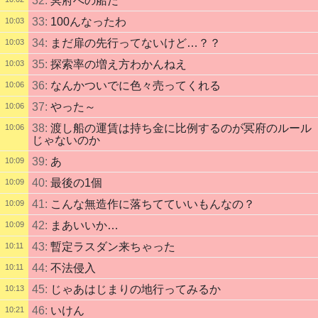
32:
冥府への船だ
33:
100んなったわ
10:03
34:
まだ扉の先行ってないけど…？？
10:03
35:
探索率の増え方わかんねえ
10:03
36:
なんかついでに色々売ってくれる
10:06
37:
やった～
10:06
38:
渡し船の運賃は持ち金に比例するのが冥府のルール
10:06
じゃないのか
39:
あ
10:09
40:
最後の1個
10:09
41:
こんな無造作に落ちてていいもんなの？
10:09
42:
まあいいか…
10:09
43:
暫定ラスダン来ちゃった
10:11
44:
不法侵入
10:11
45:
じゃあはじまりの地行ってみるか
10:13
46:
いけん
10:21