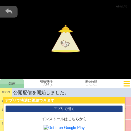
視聴/来場
配信時間
--
--:--:--
/
36
人
公開配信を開始しました。
08:29
アプリで快適に視聴できます
1:
ライネの天地開闢創世神話を見届ける
08:29
アプリで開く
2:
ではいざと言いたいところだけど先生から言伝を預
08:30
かっていたのを忘れてた
インストールはこちらから
3:
どう考えても先にそっちです
08:30