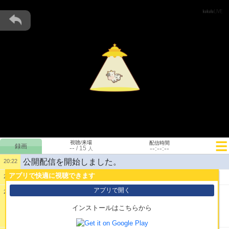
視聴/来場
配信時間
--
--:--:--
/
15
人
公開配信を開始しました。
20:22
アプリで快適に視聴できます
1:
光のカスパ
20:26
アプリで開く
20:27
2:
聞いて…感じて…考えて…
インストールはこちらから