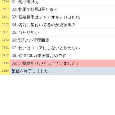
31:
働け働けぇ
02:24
32:
牝馬で牡馬3冠とるべ
02:37
33:
繁殖相手はジャアオキテロヨだね
02:41
34:
名前に星付いてるのが史実馬？
02:42
35:
当たり年か
03:31
36:
5頭とか管理面倒
03:33
37:
わいはココアにしないと飲めない
03:51
38:
砂漠400万本突破おめです
03:52
39:
ご視聴ありがとうございました！
04:14
配信を終了しました。
04:14