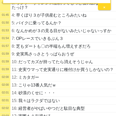
3:
サンデーサイレンス産駒ってもっと後の話なんでし
01:35
たっけ？
×
4:
早くぽり３が子供産むところみたいね
01:45
5:
バイクに乗ってるんか？
01:50
6:
なんかめが３の見る目がないみたいじゃないっすか
01:53
7:
OPレースでいきるぶん３
01:54
8:
芝もダートも〇の半端もん増えすぎだろ
01:57
9:
史実馬さっさとうっぱらおうぜ
01:59
10:
だってカズが持ってたら消えそうじゃん
01:59
11:
史実ウマって史実通りに種付けか買うしかないの？
01:59
12:
ミカタガー
02:00
13:
こりゃ13番人気だｗ
02:00
14:
砂漠のくせに・・・
02:01
15:
我々はラクダではない
02:01
16:
経営者がやばいやつだと駄目な典型
02:02
02:03