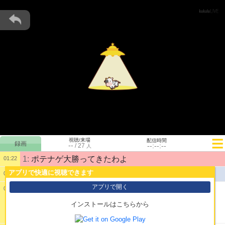
視聴/来場
配信時間
--
--:--:--
/
27
人
1:
ポテナゲ大勝ってきたわよ
01:22
アプリで快適に視聴できます
公開配信を開始しました。
01:23
アプリで開く
01:32
2:
インストールはこちらから