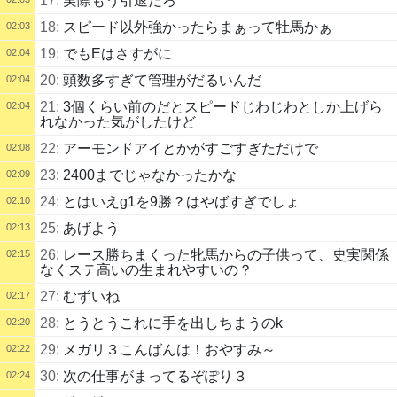
17:
実際もう引退だろ
18:
スピード以外強かったらまぁって牡馬かぁ
02:03
19:
でもEはさすがに
02:04
20:
頭数多すぎて管理がだるいんだ
02:04
21:
3個くらい前のだとスピードじわじわとしか上げら
02:04
れなかった気がしたけど
22:
アーモンドアイとかがすごすぎただけで
02:08
23:
2400までじゃなかったかな
02:09
24:
とはいえg1を9勝？はやばすぎでしょ
02:10
25:
あげよう
02:13
26:
レース勝ちまくった牝馬からの子供って、史実関係
02:15
なくステ高いの生まれやすいの？
27:
むずいね
02:17
28:
とうとうこれに手を出しちまうのk
02:20
29:
メガリ３こんばんは！おやすみ～
02:22
30:
次の仕事がまってるぞぽり３
02:24