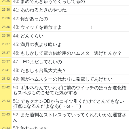
40:
まめでんきゅうでくらしてるの
23:35
41:
あのねるときのやつね
23:36
42:
何があったの
23:36
43:
ウィッチを追放せよーーーーーー！
23:36
44:
どんくらい
23:36
45:
満月の夜より暗いよ
23:37
46:
もしかして電力供給用のハムスター逃げたんか？
23:37
47:
LEDまだしてないの
23:37
48:
たきしゃ台風大丈夫？
23:41
49:
俺がハムスターの代わりに発電してあげたい
23:42
50:
ギルネなんていれずに前のウイッチのほうが進化権
23:42
もスぺぶものこせてた気がする
51:
でもクオンODからコイツ引くだけでとんでもない
23:43
打点になるんだよなあ(´・ω・｀)
52:
また過剰なストレスっていってくれないかな運営さ
23:43
ん
53:
終わったｗｗ
23:43