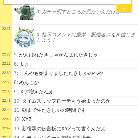
22:16
×
3:
ガチャ回すところが見たいんだけど
22:17
4:
指示コメントは厳禁、配信者さんを信じま
しょう！
5:
がんばれたきしゃがんばれたきしゃ
22:22
6:
よぉ
22:22
7:
こんやも始まりましたたきしゃのへや
22:30
8:
めんこか
22:33
9:
メア増えたねえ
22:36
10:
タイムスリップローテもう始まったのか
22:41
11:
朝まで生たきしゃの時間です
22:44
12:
XYZ
22:45
13:
新宿駅の伝言板にXYZって書くんだよ
22:47
14:
シティハンターへ依頼する場合
22:47