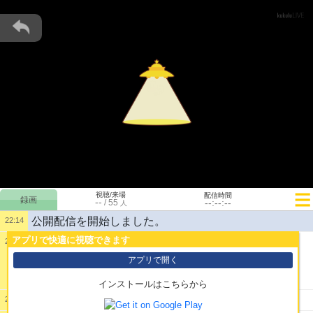
視聴/来場
配信時間
--
--:--:--
/
55
人
公開配信を開始しました。
22:14
アプリで快適に視聴できます
22:15
1:
ﾀﾉｼ!
アプリで開く
インストールはこちらから
2:
たの
22:15