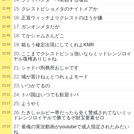
15:
クレストビショメタのナイトメアか
22:48
16:
正直ウィッチよりクレストのほうが嫌
22:48
17:
ガンオンメタだが
22:48
18:
てかシャムさんどこ
22:48
19:
箱もう確定出現にしてくれよKMR
22:49
20:
ここまでクレストビショ強いならミッドレンジロイ
22:50
ヤル復権ありじゃね
21:
シャドバ刑務所おじゃです
23:01
22:
城が置けねぇとつれぇよモード
23:03
23:
いつかてるの
23:10
24:
トパ国はいつでも歓迎トパ
23:11
25:
ようやく
23:17
26:
たきしゃルビー帯だったら全く警戒されてないミッ
23:18
ドレンジロイヤルで勝てるぞ財宝要素ゼロ
27:
雀魂の実況動画がyoutubeで成人指定されたみたい
23:23
ね