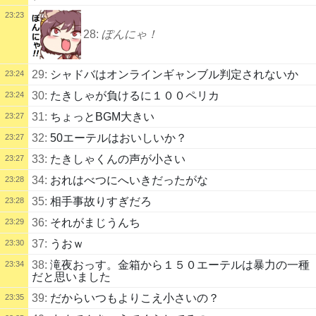
23:23
28:
ぽんにゃ！
29:
シャドバはオンラインギャンブル判定されないか
23:24
30:
たきしゃが負けるに１００ペリカ
23:24
31:
ちょっとBGM大きい
23:27
32:
50エーテルはおいしいか？
23:27
33:
たきしゃくんの声が小さい
23:27
34:
おれはべつにへいきだったがな
23:28
35:
相手事故りすぎだろ
23:28
36:
それがまじうんち
23:29
37:
うおｗ
23:30
38:
滝夜おっす。金箱から１５０エーテルは暴力の一種
23:34
だと思いました
39:
だからいつもよりこえ小さいの？
23:35