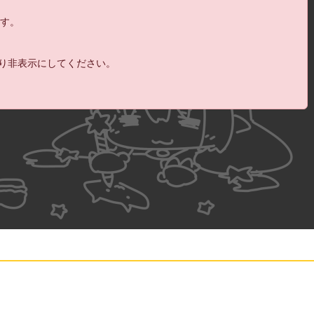
17:
自分だけのキャラをつくってくださいって
23:23
ます。
こと？
18:
有料ガチャでエルダイン使徒をGETし
23:23
ろ！
@ソテも
より非表示にしてください。
19:
けどアラドは急に裸になったり禿げたりす
23:25
る
20:
何っていったの？
23:27
21:
日本語でいえ！
23:27
22:
これ日本版じゃないの？
23:27
23:
一言も日本語しゃべらないキャラってこと
23:28
？
24:
vtuber？
23:28
25:
なんで知らないままでいたいのｗ
23:29
26:
それにしても俺アラがいままで続いてるの
23:30
が不思議
27:
日課が軽いの？
23:31
28:
これはやってる人全然見かけない
23:33
29:
ブラウンダストと違って隠す必要もないし
23:33