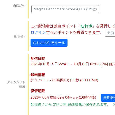
自己紹介
MagicalBenchmark Score
4,667
(126位)
この配信者は独自ポイント「
むれポ
」を発行し
ログイン
するとポイントを獲得できます。
更新
配信者P
むれポの付与ルール
配信日時
2025年10月15日 22:41 ～ 10月16日 02:02
(296
日
前)
録画情報
計 1 パート - 03時間19分53秒 (6,111 MB)
タイムシフト
情報
保管期限
2026
08
09
09
04
(16
時間
後
)
無期限
年
月
日
時
分 まで
配信終了から
297
日
間
録画映像が保存されます。（