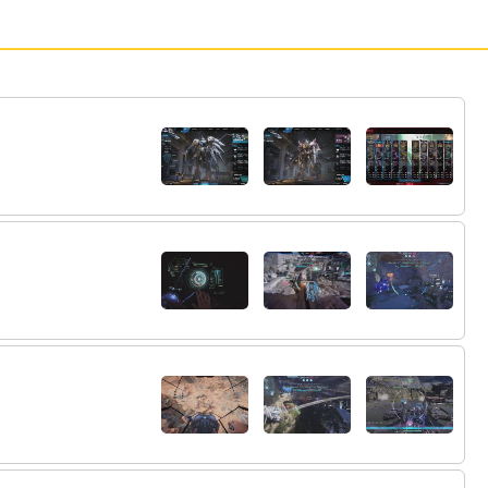
67:
麻枝の寒いギャグなくなったら考えてやら
00:27
んこともない
68:
お風呂じゃないの？
00:28
69:
育ててるなら活躍させないと
00:31
70:
昨日1.1だったのに1.7％まで落ちてたけど
00:34
まあ安泰やった
71:
明日の忍者ガチャは回す？
00:37
72:
回復もちの分配ダメUPバースト２
00:37
73:
けど育てて使う余裕があるとは思えない
00:37
74:
周年前だし恒常落ちして狙うか迷うところ
00:38
だ
00:39
75:
furo
@むれ
01:01
76:
@Issy
77:
今回は78億でフィニッシュしそうです
01:02
@Issy
78:
あぶなｗ
01:12