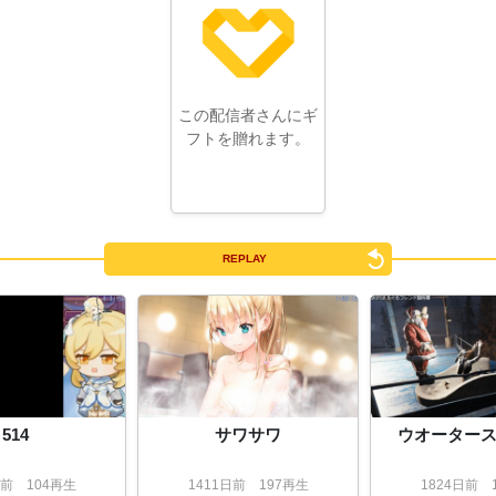
この配信者さんにギ
フトを贈れます。
REPLAY
514
サワサワ
ウオーター
前
104再生
1411
日
前
197再生
1824
日
前
1