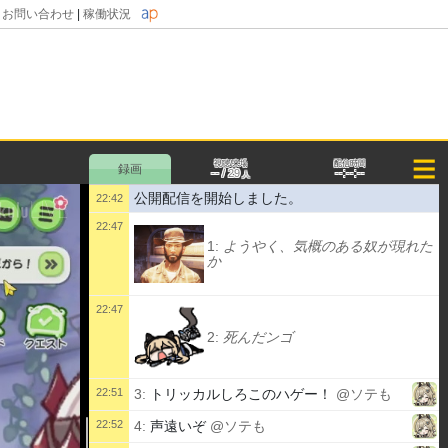
|
お問い合わせ
|
稼働状況
視聴/来場
配信時間
--
--:--:--
/
29
人
公開配信を開始しました。
22:42
22:47
1:
ようやく、気概のある奴が現れた
か
22:47
2:
死んだンゴ
22:51
3:
トリッカルしろこのハゲー！
@ソテも
22:52
4:
声遠いぞ
@ソテも