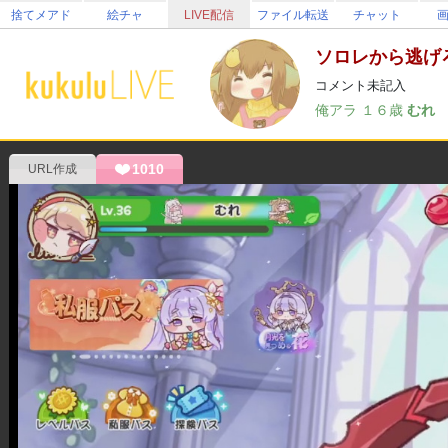
捨てメアド
絵チャ
LIVE配信
ファイル転送
チャット
ソロレから逃げ
コメント未記入
俺アラ
１６歳
むれ
1010
URL作成