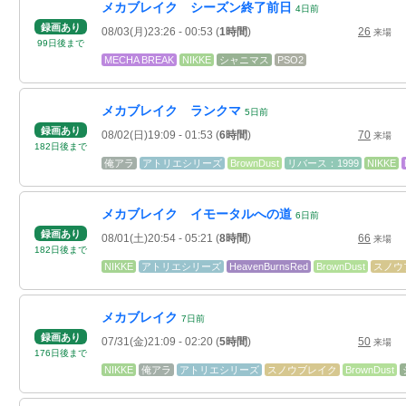
メカブレイク シーズン終了前日
4
日
前
録画あり
08/03(月)23:26
- 00:53
(
1時間
)
26
来場
99
日
後
まで
MECHA BREAK
NIKKE
シャニマス
PSO2
メカブレイク ランクマ
5
日
前
録画あり
08/02(日)19:09
- 01:53
(
6時間
)
70
来場
182
日
後
まで
俺アラ
アトリエシリーズ
BrownDust
リバース：1999
NIKKE
メカブレイク イモータルへの道
6
日
前
録画あり
08/01(土)20:54
- 05:21
(
8時間
)
66
来場
182
日
後
まで
NIKKE
アトリエシリーズ
HeavenBurnsRed
BrownDust
スノウ
メカブレイク
7
日
前
録画あり
07/31(金)21:09
- 02:20
(
5時間
)
50
来場
176
日
後
まで
NIKKE
俺アラ
アトリエシリーズ
スノウブレイク
BrownDust