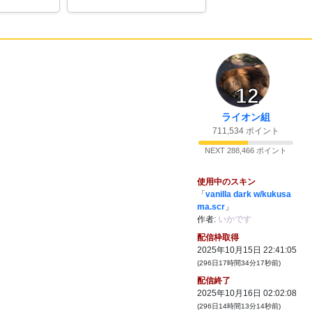
40:
Jジェネがあるじゃろ
23:42
41:
ガンダムはメカ成分ではなくもうガンダム
23:43
ってものになってるのかい
42:
でも日課やってないと石足りなくないかい
23:44
23:44
43:
メメントモリ！？
@ソテも
12
44:
どういうこと
23:45
ライオン組
45:
ゼンゼロガチャすり抜けまくりでモチベ上
23:46
711,534 ポイント
がりません！
NEXT 288,466 ポイント
46:
やっす
23:47
47:
失敗するやつは人数が増えたり減ったりす
23:49
使用中のスキン
るやつだけじゃない？
「
vanilla dark w/kukusa
ma.scr
」
48:
声優ばかにした？
23:49
作者:
いかです
49:
ハゲサイは植田かなが好きだったはず
23:50
配信枠取得
@ソテも
2025年10月15日 22:41:05
50:
やらなすぎて名前出てくるのに時間か
23:51
(296日17時間34分17秒前)
かっててオレ悲しいよ
@ソテも
配信終了
51:
パワプロコラボ楽しんで
00:03
2025年10月16日 02:02:08
52:
ヘブバンの配信とかは見てるの？
(296日14時間13分14秒前)
00:04