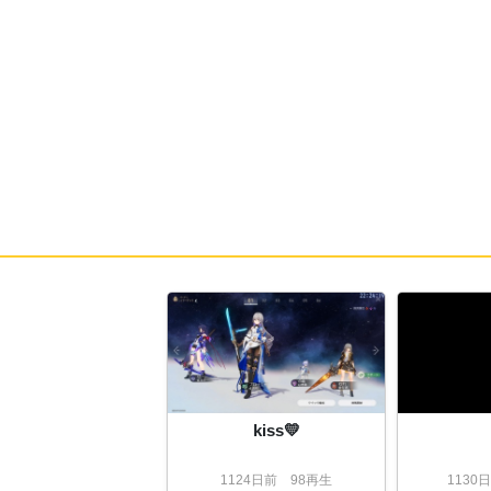
kiss💛
1124
日
前
98再生
1130
日