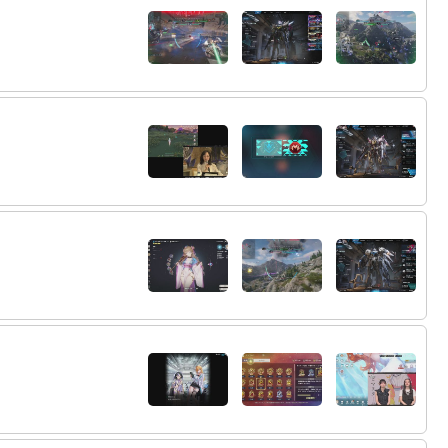
79:
クラウンの無敵が発動してなかったら乙っ
01:12
てたな
01:30
80:
助けて誰か氏
01:32
81:
また失敗！？
82:
ｗｗｗ
01:36
83:
キューブ付け替えてたらいけてたな
01:36
84:
リロードキューブはもう15になってるの？
01:37
85:
上のほうにあるはず
01:37
86:
１１ｗ
01:38
87:
古参なのにひっく
01:38
88:
ニヒリスターのせいか
01:38
89:
凸進めてるなら
01:38