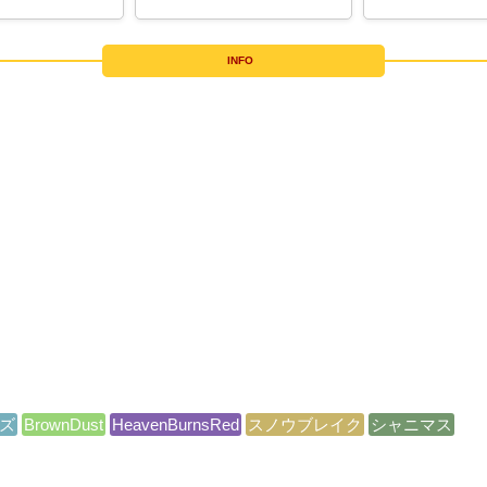
INFO
ズ
BrownDust
HeavenBurnsRed
スノウブレイク
シャニマス