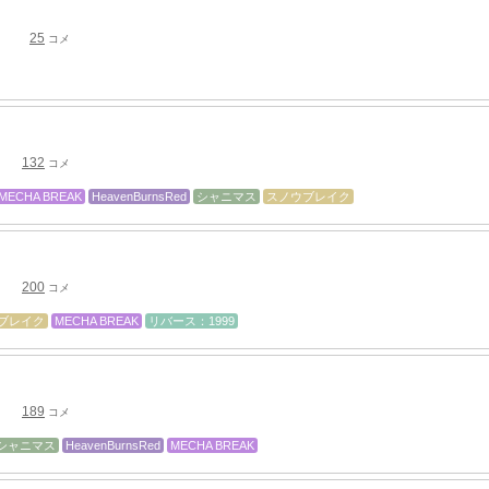
25
コメ
132
コメ
MECHA BREAK
HeavenBurnsRed
シャニマス
スノウブレイク
200
コメ
ブレイク
MECHA BREAK
リバース：1999
189
コメ
シャニマス
HeavenBurnsRed
MECHA BREAK