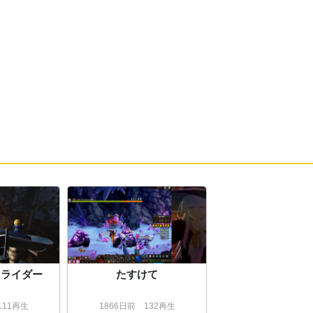
30:
時代がなろうを求めてるんだよ
@ソテ
23:35
も
23:35
31:
@ソテも
23:36
32:
33:
原作が主人公のみ活躍してるから主人公で
23:36
てないと俺アラってわからんな
34:
逆に考えたら周りが弱すぎるといっていい
23:37
んじゃないでしょうか
35:
まあ王なんで仕方ないね
23:37
36:
他の勢力が仲間になってっていう展開ない
23:38
のがね
37:
２次創作ゲームといっても過言でない
23:39
スライダー
たすけて
38:
続編とかでてるんだっけ？
23:39
39:
鋼嵐の話でてこないけどまだ続けれそうな
23:41
11再生
1866
日
前
132再生
の？