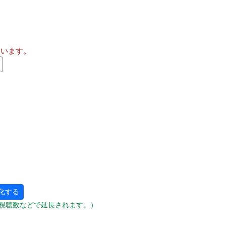
ています。
化する
視聴数などで延長されます。）