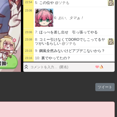
22:54
5:
この位や
@ソテも
23:06
6:
おい、タマぁ！
7:
ほっぺを差し出せ 引っ張ってやる
23:06
8:
コミー引けなくてDOROでしこってるヤ
23:08
ツがいるらしい
@ソテも
9:
鋼嵐全然みないけどアプデこないから？
23:15
10:
裏でやってたの？
23:16
11:
同時起動してるからこんなにかくついてる
23:17
のか
12:
いっぱい課金すれば要望出して通るかも
23:18
13:
やってるゲームはだいたいお布施課金して
23:21
ツイート
るんだっけ？
23:21
14:
トリッカルは
@ソテも
15:
とりっかるってコスチュームとかなさそう
23:22
だし基本ガチャ課金になるの？
16:
あれでコスあるの？ｗ
23:22