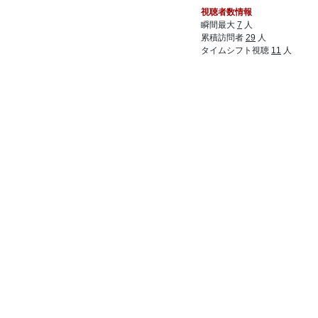
視聴者数情報
53:
ラジオみたいなのときどきやってるじゃん
00:05
瞬間最大
7
人
54:
ちゃんとお布施してあげて
00:05
累積訪問者
29
人
タイムシフト視聴
11
人
55:
唐突な弱体はむれさんでもおこなの？
00:06
56:
みんなが課金してくれないから！
00:07
57:
このゲームはただのエロ売りだ
00:07
58:
ヘブバンの絵でエロ出されても
00:09
59:
せめて主人公が男であれば
00:09
60:
ヘブバン好きはやっぱゆりも行けるって人
00:10
が多いんだろうか
61:
男からしたらゆりは感情移入できないから
00:11
ね
62:
この声可哀そう
00:12
63:
声優をそこまで気にしたことがない！
00:17
64:
うまくても運がなきゃねぇ
00:18
65:
ぷろこね
00:26
66:
そろそろとりっかるの面白さわかってきた
00:26
？