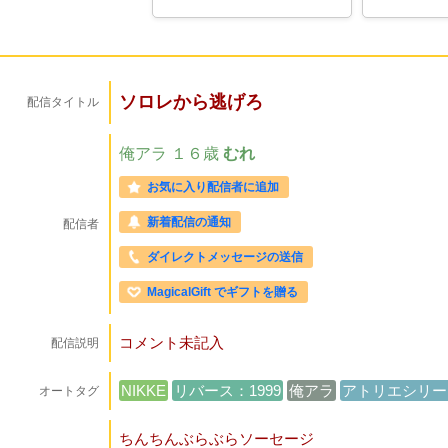
ソロレから逃げろ
配信タイトル
俺アラ
１６歳
むれ
お気に入り配信者に追加
新着配信の通知
配信者
ダイレクトメッセージの送信
MagicalGift でギフトを贈る
コメント未記入
配信説明
NIKKE
リバース：1999
俺アラ
アトリエシリー
オートタグ
ちんちんぶらぶらソーセージ