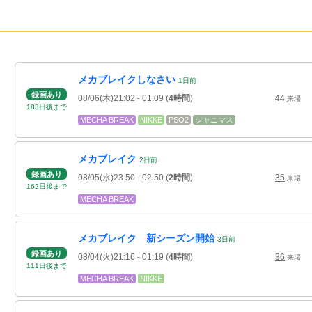
メカブレイクしなさい
1
日
前
録画あり
08/06(木)21:02
- 01:09
(
4時間
)
44
来場
183
日
後
まで
MECHA BREAK
NIKKE
PSO2
シャニマス
メカブレイク
2
日
前
録画あり
08/05(水)23:50
- 02:50
(
2時間
)
35
来場
162
日
後
まで
MECHA BREAK
メカブレイク 新シーズン開始
3
日
前
録画あり
08/04(火)21:16
- 01:19
(
4時間
)
36
来場
111
日
後
まで
MECHA BREAK
NIKKE