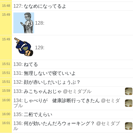
127:
ななめになってるよ
15:48
15:49
128:
15:49
129:
130:
ねてる
15:51
131:
無理しないで寝ていいよ
15:51
132:
顔が赤いしだいじょうぶ？
15:51
15:59
133:
みこちゃんおじゃ
@セミダブル
134:
しゃべりが 健康診断行ってきたん
@セミダ
16:00
ブル
135:
二桁でえらい
16:00
136:
何が効いたんだろウォーキング？
@セミダブ
16:01
ル