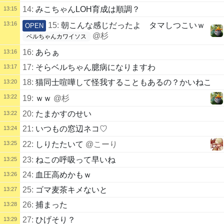
14:
みこちゃんLOH育成は順調？
13:15
13:16
15:
朝こんな感じだったよ タマしつこいｗ
OPEN
@杉
ベルちゃんカワイソス
16:
あらぁ
13:16
17:
そらベルちゃん臆病になりますわ
13:17
18:
猫同士喧嘩して怪我することもあるの？かいねこ
13:20
13:22
19:
ｗｗ
@杉
20:
たまかすのせい
13:22
21:
いつもの窓辺ネコ♡
13:24
13:25
22:
しりたたいて
@こーり
23:
ねこの呼吸って早いね
13:25
24:
血圧高めかもｗ
13:26
25:
ゴマ麦茶キメないと
13:27
26:
捕まった
13:28
27:
ひげそり？
13:29