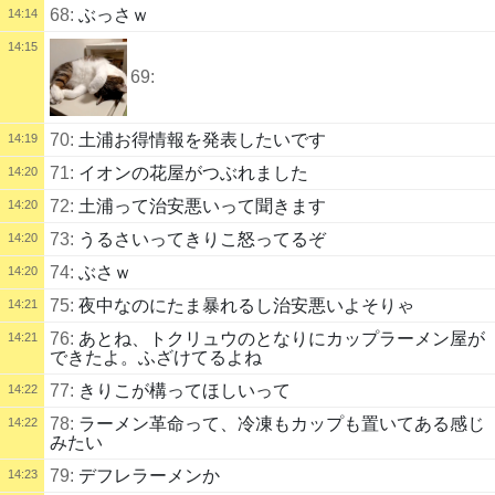
68:
ぶっさｗ
14:14
14:15
69:
70:
土浦お得情報を発表したいです
14:19
71:
イオンの花屋がつぶれました
14:20
72:
土浦って治安悪いって聞きます
14:20
73:
うるさいってきりこ怒ってるぞ
14:20
74:
ぶさｗ
14:20
75:
夜中なのにたま暴れるし治安悪いよそりゃ
14:21
76:
あとね、トクリュウのとなりにカップラーメン屋が
14:21
できたよ。ふざけてるよね
77:
きりこが構ってほしいって
14:22
78:
ラーメン革命って、冷凍もカップも置いてある感じ
14:22
みたい
79:
デフレラーメンか
14:23