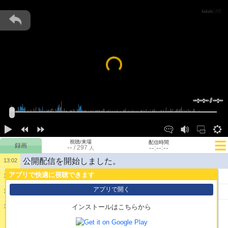
Loading...
--:--:-- / --:--
視聴/来場
配信時間
--
--:--:--
/
297
人
公開配信を開始しました。
13:02
アプリで快適に視聴できます
1:
けものたちどこ
13:03
アプリで開く
2:
おった
13:03
13:04
インストールはこちらから
3: