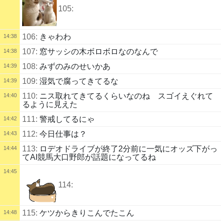
105:
106:
きゃわわ
14:38
107:
窓サッシの木ボロボロなのなんで
14:38
108:
みずのみのせいかあ
14:39
109:
湿気で腐ってきてるな
14:39
110:
ニス取れてきてるくらいなのね スゴイえぐれて
14:40
るように見えた
111:
警戒してるにゃ
14:42
112:
今日仕事は？
14:43
113:
ロデオドライブが終了2分前に一気にオッズ下がっ
14:44
てAI競馬大口野郎が話題になってるね
14:45
114:
115:
ケツからきりこんでたこん
14:48