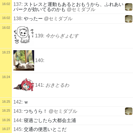
137:
ストレスと運動もあるとおもうから、ふれあい
16:02
パークが効いてるのかも
@セミダブル
16:02
138:
やったー
@セミダブル
16:02
139:
今からぎょむす
16:23
140:
16:24
141:
おきとるわ
142:
ｗ
16:25
16:25
143:
つちうら！
@セミダブル
144:
寝過ごしたら大都会土浦
16:26
145:
交通の便悪いとこだ
16:27