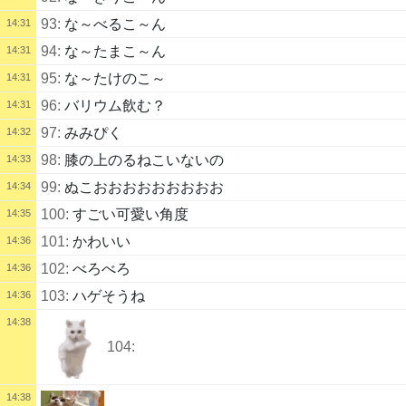
93:
な～べるこ～ん
14:31
94:
な～たまこ～ん
14:31
95:
な～たけのこ～
14:31
96:
バリウム飲む？
14:31
97:
みみぴく
14:32
98:
膝の上のるねこいないの
14:33
99:
ぬこおおおおおおおおお
14:34
100:
すごい可愛い角度
14:35
101:
かわいい
14:36
102:
べろべろ
14:36
103:
ハゲそうね
14:36
14:38
104:
14:38