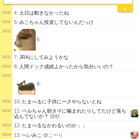
×
4:
土日は動きなかったね
13:10
5:
みこちゃん投資してないんだっけ
13:11
13:11
6:
7:
JRAにしてみようかな
13:11
8:
人間ドック成績よかったから気分いいの？
13:12
13:12
9:
10:
たまべるに子供にーさやらないとね
13:12
11:
ベルちゃん朝タマに噛まれたりしてたけど落ち
13:12
込んでないか？
@杉
12:
たまべるなかわるいのか；；
13:13
13:14
13:
へいみこ
@こーり