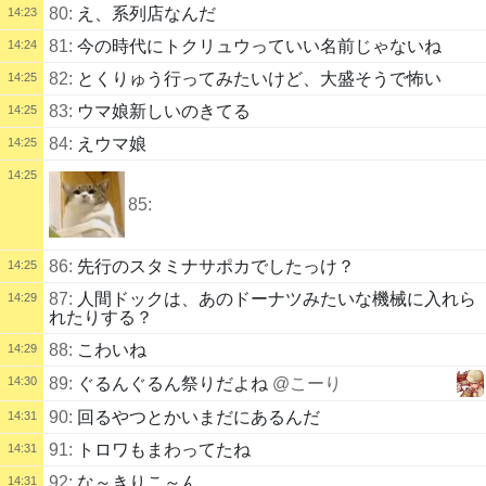
80:
え、系列店なんだ
14:23
81:
今の時代にトクリュウっていい名前じゃないね
14:24
82:
とくりゅう行ってみたいけど、大盛そうで怖い
14:25
83:
ウマ娘新しいのきてる
14:25
84:
えウマ娘
14:25
14:25
85:
86:
先行のスタミナサポカでしたっけ？
14:25
87:
人間ドックは、あのドーナツみたいな機械に入れら
14:29
れたりする？
88:
こわいね
14:29
14:30
89:
ぐるんぐるん祭りだよね
@こーり
90:
回るやつとかいまだにあるんだ
14:31
91:
トロワもまわってたね
14:31
92:
な～きりこ～ん
14:31