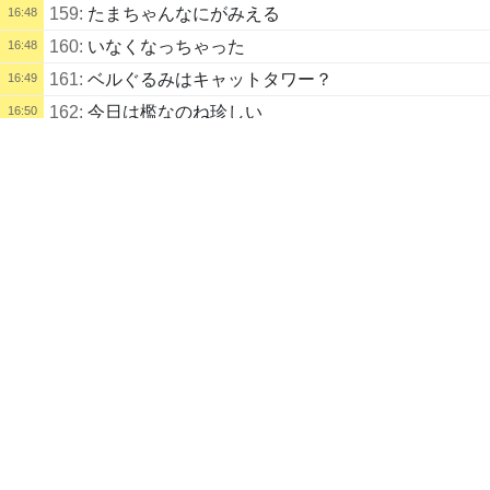
159:
たまちゃんなにがみえる
16:48
160:
いなくなっちゃった
16:48
161:
ベルぐるみはキャットタワー？
16:49
162:
今日は檻なのね珍しい
16:50
配信タイトル
163:
映してくれてありがとうございます可愛いですね
16:50
世界猫ぐるめ博覧会2026 ～ウマ娘も大疾走にゃ～ (みこすり＠禁酒再
開) | kukuluLIVE
164:
ぶーねこの息子
16:51
ウマ娘
165:
怒ってる
16:51
配信説明
166:
もふもふたまりん
16:51
youtubeはじめました
https://www.youtube.com/channel/UCy6oHJ09V2uhKfrPKygvfUA/video
167:
おれをうつせ
16:56
s
168:
まんまるおめめ
16:56
飼ってる猫紹介
169:
くつろぎたま
17:04
キリコ年齢不明雌母猫
170:
今場所高安大チャンスじゃない？？
17:08
元々庭に住んでいた猫
肥満気味かぎしっぽ
171:
マックの炙り醤油風たまごベーコンダブル肉厚ビ
17:15
ーフいただきます
しゃれたおかっぱの髪型をしている
20年4月に六匹の猫を生む
172:
みこちゃ今日ご褒美に何か食べに行ったの？
17:18
5月に飼い主が子供四匹譲渡した後に、残り二匹の子供をどこかへ隠す