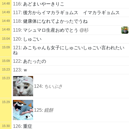
116:
あどまいやーきりこ
14:48
117:
後方からイマカラギョムス イマカラギョムス
14:49
118:
健康体になれてよかったでうね
14:49
14:49
119:
マシュマロ生産おめでとう
@杉
120:
しゅごい
15:04
121:
みこちゃんも女子にしゅごいしゅごい言われたい
15:09
ね
122:
あたったの
15:09
123:
ｗ
15:23
15:23
124:
ちいぶさ
15:29
125:
鏡餅
126:
重症
15:30