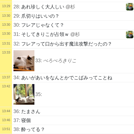
13:29
28:
あれ珍しく大人しい
@杉
29:
爪切りはいいの？
13:30
30:
フレアじゃなくて？
13:30
13:30
31:
そしてきりこが占領ｗ
@杉
32:
フレアって口から出す魔法攻撃だったの？
13:31
13:33
33:
ぺろぺろきりこ
34:
あいがあいをなんとかでこばみってことね
13:37
13:42
35:
36:
たまさん
13:44
37:
寝個
13:46
38:
酔ってる？
13:51