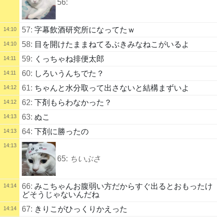
56:
57:
字幕飲酒研究所になってたｗ
14:10
58:
目を開けたままねてるぶきみなねこがいるよ
14:10
59:
くっちゃね排便太郎
14:11
60:
しろいうんちでた？
14:11
61:
ちゃんと水分取って出さないと結構まずいよ
14:12
62:
下剤もらわなかった？
14:12
63:
ぬこ
14:13
64:
下剤に勝ったの
14:13
14:13
65:
ちいぶさ
66:
みこちゃんお腹弱い方だからすぐ出るとおもったけ
14:14
どそうじゃないんだね
67:
きりこがひっくりかえった
14:14