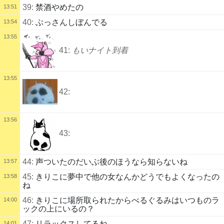
39:
禁酒やめたの
13:51
40:
ぶっさんしぼんでる
13:54
13:55
41:
もいナイト到着
13:55
42:
13:56
43:
44:
声ついたのだいぶ後のほうなら知らないね
13:57
45:
きりこに夢中で他の女なんかどうでもよくなったの
13:58
ね
46:
きりこに場所取られたからべるぐるみはいつものラ
14:00
ックの上にいるの？
47:
リラックスしてるね
14:01