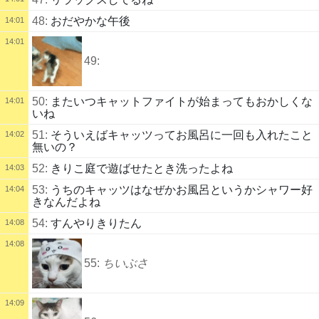
48:
おだやかな午後
14:01
14:01
49:
50:
またいつキャットファイトが始まってもおかしくな
14:01
いね
51:
そういえばキャッツってお風呂に一回も入れたこと
14:02
無いの？
52:
きりこ庭で遊ばせたとき洗ったよね
14:03
53:
うちのキャッツはなぜかお風呂というかシャワー好
14:04
きなんだよね
54:
すんやりきりたん
14:08
14:08
55:
ちいぶさ
14:09