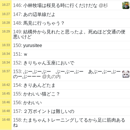
16:27
146:
小林牧場は桜見る時に行くだけだな
@杉
147:
あの辺単線だよ
16:27
148:
馬見に行っちゃう？
16:28
149:
結構外から見れたと思ったよ。死ぬほど交通の便
16:29
悪いけど
150:
yurusitee
16:33
151:
ｗ
16:34
152:
きりちゃん玉座においで
16:34
153:
ぶーぶーぶー ぶーぶーぶー あぶーぶーぶー
16:37
のーぶーーー
@丸の内
154:
きりあんどたま
16:42
155:
かわいい猫どこ？
16:45
156:
かわいい
16:46
157:
２万ポイントは難しいの
16:48
158:
たまちゃんトレーニングしてるから足に筋肉ある
16:48
ね