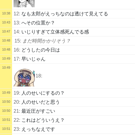
12:
なも太郎がえっちなのは透けて見えてる
10:38
13:
へその位置か？
10:43
14:
いじりすぎて立体感死んでる感
10:47
15:
まだ時間かかりそう？
10:48
16:
どうしたの今日は
10:48
17:
早いじゃん
10:49
10:49
18:
19:
人のせいにするの？
10:49
20:
人のせいだと思う
10:50
21:
最近圧がすごい
10:50
22:
これはどういうえ？
10:51
23:
えっちなえです
10:51