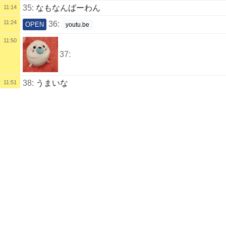
35:
なもなんばーわん
11:14
11:24
36:
OPEN
youtu.be
11:50
37:
38:
うまいな
11:51
配信タイトル
11:52
おえかき (ももも) | kukuluLIVE
39:
尊い
お絵かき
お絵かき
崩壊：スターレイル
配信説明
がんばるぞっ
40:
早くしろよ…
11:53
配信者
12:14
土曜西“の”32b
うまさん
なも
41:
なもが朝から配信してる
自己紹介
42:
偉すぎる
13:10
普段はお絵描きをしてます
43:
どうだ？
13:23
くくさまお世話になっております
44:
順調かい？
13:23
配信記録
13:23