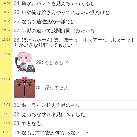
24:
確かにパンツも見えちゃってるし
10:51
25:
いや俺は絵さえやってればいい派だけど
10:53
26:
なもも過激派の一派では
10:57
27:
宗派の違いで派閥は同じみたいな
10:57
28:
ほたちゃーん! ほ、ほーっ、ホタアーッ!! ホターッ!!
11:03
とかいきなり狂ってもよい
11:03
29:
もしもし？
11:04
30:
愛してるよ
31:
お ライン超え作品の香り
11:04
32:
えっちなサムネ見に来ました
11:07
33:
すきなも、
11:09
34:
なもはすぐ脱がすからな・・・
11:11