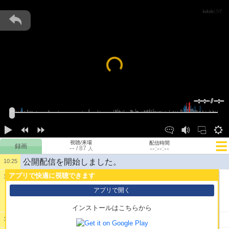
Loading...
--:--:-- / --:--
視聴/来場
配信時間
--
--:--:--
/
87
人
公開配信を開始しました。
10:25
アプリで快適に視聴できます
10:25
1:
アプリで開く
インストールはこちらから
2:
朝からなもなんてすごい
10:26