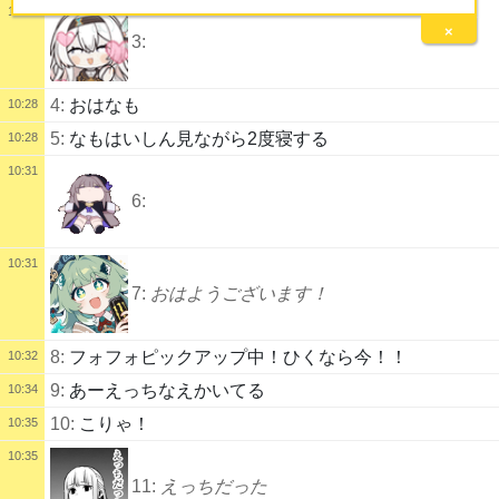
10:27
×
3:
4:
おはなも
10:28
5:
なもはいしん見ながら2度寝する
10:28
10:31
6:
10:31
7:
おはようございます！
8:
フォフォピックアップ中！ひくなら今！！
10:32
9:
あーえっちなえかいてる
10:34
10:
こりゃ！
10:35
10:35
11:
えっちだった