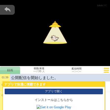
視聴/来場
配信時間
--
--:--:--
/
36
人
公開配信を開始しました。
01:39
アプリで快適に視聴できます
01:39
1:
こんばんは～
アプリで開く
01:41
インストールはこちらから
2: