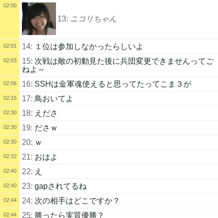
02:00
13:
ニコリちゃん
14:
１位は参加しなかったらしいよ
02:01
15:
次戦は敵の初動見た後に兵団変更できませんってご
02:03
ねよ～
16:
SSHは金軍魂使えると思ってたってこま３が
02:06
17:
鳥おいてよ
02:15
18:
えださ
02:30
19:
ださｗ
02:30
20:
ｗ
02:30
21:
おはよ
02:32
22:
え
02:40
23:
gapされてるね
02:40
24:
次の相手はどこですか？
02:44
25:
勝ったら実質優勝？
02:44