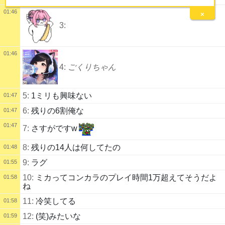
01:46
×
3:
01:46
4:
ごくりちゃん
5:
1ミリも興味ない
01:47
6:
残りの6割俺な
01:47
01:47
7:
さすがですw
8:
残りの14人は何してたの
01:48
9:
ラグ
01:55
10:
ミカってコンカラのプレイ時間1万超えてそうだよ
01:58
ね
11:
冷笑してる
01:58
12:
(笑)みたいな
01:59