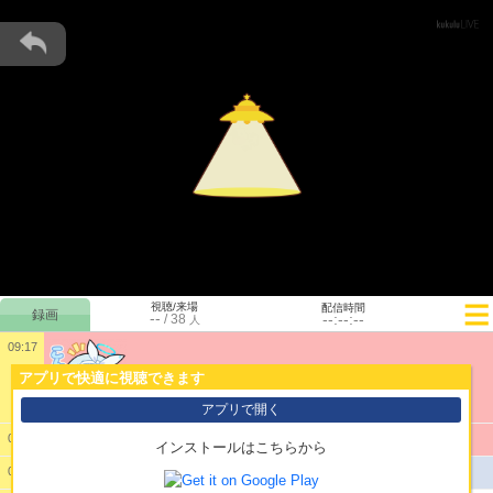
視聴/来場
配信時間
--
--:--:--
/
38
人
09:17
1:
こんにちは！
アプリで快適に視聴できます
アプリで開く
2:
すみません 今日も遊戯王からやります
09:18
インストールはこちらから
公開配信を開始しました。
09:19