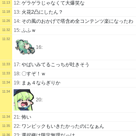
12:
ゲラゲラじゃなくて大爆笑な
11:13
13:
火花2凸にしたん？
11:18
14:
その風のおかげで塔含め全コンテンツ楽になったわ
11:26
15:
ふふｗ
11:32
11:32
16:
17:
やばいみてるこっちが吐きそう
11:33
18:
〇すぞ！ｗ
11:33
19:
まぁ４ならぎりか
11:34
11:34
20:
21:
怖い
11:34
22:
ワンピックもいきたかったのになぁん
11:35
23:
選択権は限定無理だっけ
11:36