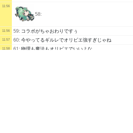
11:56
58:
59:
コラボがちゃおわりですぅ
11:56
60:
今やってるギルレでオリビエ強すぎじゃね
11:57
61:
物理も魔法もオリビエでいいよな
11:58
配信タイトル
62:
相手光です
11:59
日課と廃墟と裏庭と日影完凸
遊戯王
鳴潮
ZenlessZoneZero
原神
エンドフィールド
崩壊：スタ
63:
今後も見据えて出血重複の時代きますか？
11:59
ーレイル
ステラソラ
NIKKE
BrownDust
クルスタ
64:
きます
11:59
配信説明
日課するだけまん 引きこもりの話す練習 activemovie windowがでた
65:
雪泉もとるのか地獄
12:00
ら配信終わります 配信頻度あげれるように努力しようと思います マ
66:
ブラダスやってて思ったのがどのキャラも突然輝く
12:00
イク音声切れてたら教えて
から全キャラ凸してえわ
配信者
67:
そのチェインのせいでオルシュタインって野郎が輝
12:01
どぞ
ホワイト
あきた
いてるしな
自己紹介
68:
2か３だっけ
12:02
スチームフレ311074468
やってるゲーム
69:
野郎はとらないそういう心意気
12:02