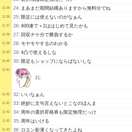
24:
まあまだ期間結構ありますから無料分でね
11:36
25:
限定には使えないのがなぁん
11:36
26:
400連で＋2ははじめて見たかも
11:37
27:
回収チケ分で勝負するか
11:38
28:
モヤモヤするのわかる
11:39
29:
4凸で使えるしな
11:40
30:
限定もショップにならばないしな
11:40
11:41
31:
32:
いいなぁん
11:42
33:
絶妙に文句言えないとこなのほんま
11:42
34:
周年の選択昇格券も限定無理だっけ
11:42
35:
周年はいける
11:42
36:
ロエン影薄くなってきたよね
11:43