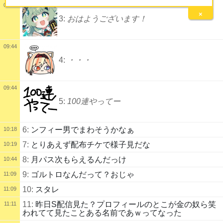
09:39
×
3:
おはようございます！
09:44
4:
・・・
09:44
5:
100連やってー
6:
ンフィー男でまわそうかなぁ
10:18
7:
とりあえず配布チケで様子見だな
10:19
8:
月パス次もらえるんだっけ
10:44
9:
ゴルトロなんだって？おじゃ
11:09
10:
スタレ
11:09
11:
昨日S配信見た？プロフィールのとこが金の奴ら笑
11:11
われてて見たことある名前であｗってなった