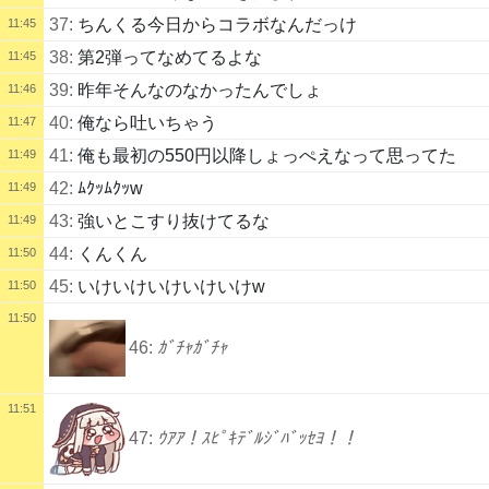
37:
ちんくる今日からコラボなんだっけ
11:45
38:
第2弾ってなめてるよな
11:45
39:
昨年そんなのなかったんでしょ
11:46
40:
俺なら吐いちゃう
11:47
41:
俺も最初の550円以降しょっぺえなって思ってた
11:49
42:
ﾑｸｯﾑｸｯw
11:49
43:
強いとこすり抜けてるな
11:49
44:
くんくん
11:50
45:
いけいけいけいけいけw
11:50
11:50
46:
ｶﾞﾁｬｶﾞﾁｬ
11:51
47:
ｳｱｱ！ｽﾋﾟｷﾃﾞﾙｼﾞﾊﾞｯｾﾖ！！