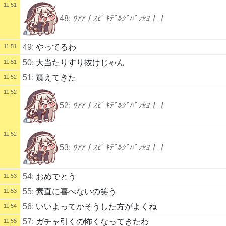
11:51
48:
ｳｱｱ！ｽﾋﾟｷﾃﾞﾙｼﾞﾊﾞｯｾﾖ！！
49:
やってるわ
11:51
50:
大当たりすり抜けじゃん
11:51
51:
震えてきた
11:52
11:52
52:
ｳｱｱ！ｽﾋﾟｷﾃﾞﾙｼﾞﾊﾞｯｾﾖ！！
11:52
53:
ｳｱｱ！ｽﾋﾟｷﾃﾞﾙｼﾞﾊﾞｯｾﾖ！！
54:
おめでとう
11:53
55:
素直に喜べないの笑う
11:53
56:
いいよってかそうした方がよくね
11:54
57:
ガチャ引くの怖くなってきたわ
11:55