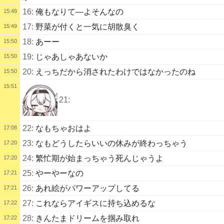
16:
俺もなりて―よそんなの
15:49
17:
野菜が付くと一気に胡散臭く
15:49
18:
あーー
15:50
19:
じゃあしゃあないか
15:50
20:
えっちだから消されたわけではなかったのね
15:50
15:51
21:
22:
なもちゃおはよ
17:08
23:
なもどうしたらいいの休みが終わっちゃう
17:20
24:
繁忙期が始まっちゃう死んじゃうよ
17:20
25:
やーやーなの
17:21
26:
あれ絵がパワーアップしてる
17:21
27:
これならアイギスに持ち込めるな
17:22
28:
きんたまドリームを掴み取れ
17:22