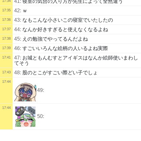
41:
寝室の気合の入り方が先生によって全然違う
17:34
42:
ｗ
17:35
43:
なもこんな小さいこの寝室でいたしたの
17:36
44:
なんか好きすぎると使えなくなるよね
17:37
45:
えの勉強でやってるんだよね
17:38
46:
すごいいろんな絵柄の人いるよね実際
17:39
47:
お城ともんむすとアイギスはなんか絵師使いまわし
17:41
てそう
48:
股のとこがすごい際どい子でしょ
17:43
17:44
49:
17:44
50:
配信タイトル
51:
dmmゲームいっぱいやってたのに全部やめちゃった
17:46
おえかき