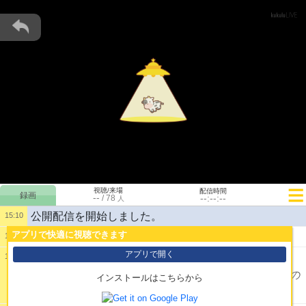
視聴/来場
配信時間
--
--:--:--
/
78
人
公開配信を開始しました。
15:10
アプリで快適に視聴できます
1:
なもちゅき
15:34
アプリで開く
15:39
2:
あたしはね……やれんのかって言ってるの
インストールはこちらから