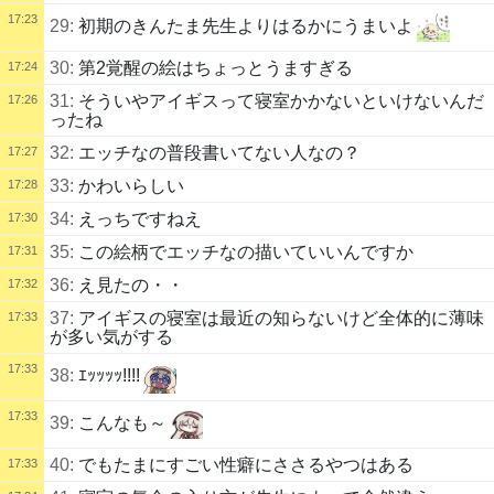
17:23
29:
初期のきんたま先生よりはるかにうまいよ
30:
第2覚醒の絵はちょっとうますぎる
17:24
31:
そういやアイギスって寝室かかないといけないんだ
17:26
ったね
32:
エッチなの普段書いてない人なの？
17:27
33:
かわいらしい
17:28
34:
えっちですねえ
17:30
35:
この絵柄でエッチなの描いていいんですか
17:31
36:
え見たの・・
17:32
37:
アイギスの寝室は最近の知らないけど全体的に薄味
17:33
が多い気がする
17:33
38:
ｴｯｯｯｯ!!!!
17:33
39:
こんなも～
40:
でもたまにすごい性癖にささるやつはある
17:33