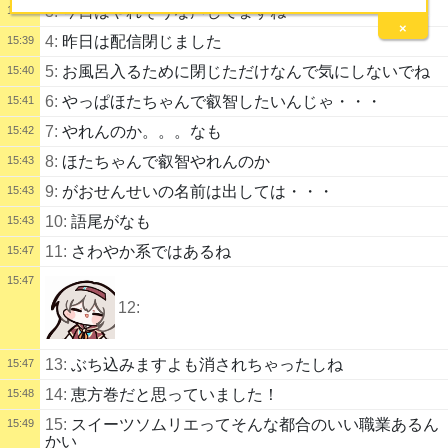
3:
今日はやれそうな声してますね
15:39
×
4:
昨日は配信閉じました
15:39
5:
お風呂入るために閉じただけなんで気にしないでね
15:40
6:
やっぱほたちゃんで叡智したいんじゃ・・・
15:41
7:
やれんのか。。。なも
15:42
8:
ほたちゃんで叡智やれんのか
15:43
9:
がおせんせいの名前は出しては・・・
15:43
10:
語尾がなも
15:43
11:
さわやか系ではあるね
15:47
15:47
12:
13:
ぶち込みますよも消されちゃったしね
15:47
14:
恵方巻だと思っていました！
15:48
15:
スイーツソムリエってそんな都合のいい職業あるん
15:49
かい