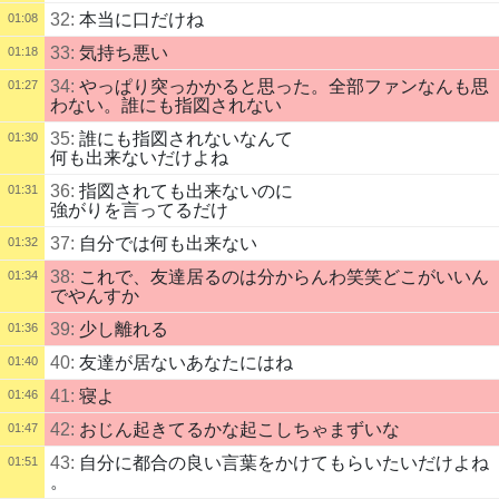
32:
本当に口だけね
01:08
33:
気持ち悪い
01:18
34:
やっぱり突っかかると思った。全部ファンなんも思
01:27
わない。誰にも指図されない
35:
誰にも指図されないなんて
01:30
何も出来ないだけよね
36:
指図されても出来ないのに
01:31
強がりを言ってるだけ
37:
自分では何も出来ない
01:32
38:
これで、友達居るのは分からんわ笑笑どこがいいん
01:34
でやんすか
39:
少し離れる
01:36
40:
友達が居ないあなたにはね
01:40
41:
寝よ
01:46
42:
おじん起きてるかな起こしちゃまずいな
01:47
43:
自分に都合の良い言葉をかけてもらいたいだけよね
01:51
。