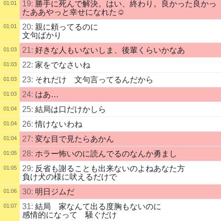
19:
勝手に死んで解決。はい、終わり。良かった良かっ
01:01
たああやっと幸せになれた☺️
20:
親に頼ってるのに
01:01
文句ばかり
21:
好きな人もいないしま、後輩くらいかなあ
01:03
22:
家をでなさいね
01:03
23:
それだけ 文句言ってるんだから
01:03
24:
はあ…
01:03
25:
結局は口だけかしら
01:04
26:
情けないわね
01:04
27:
変な目で見たらあかん
01:04
28:
ホラー怖いのに読んでるのなんか勇まし
01:05
29:
反省も謝ることも出来ないのよねあなた方
01:05
負け犬の様に吠えるだけで
30:
明日ジムだ
01:06
31:
結局 家なんて出る度胸もないのに
01:07
感情的になって 騒ぐだけ