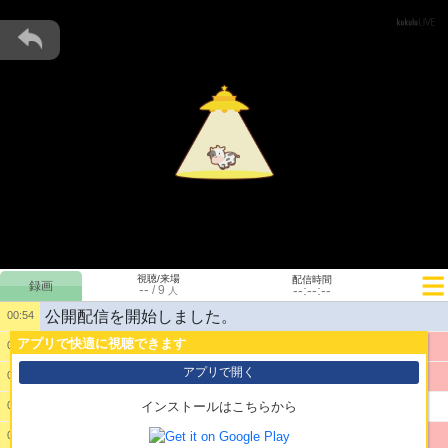
視聴/来場
配信時間
--
--:--:--
/
9
人
公開配信を開始しました。
00:54
アプリで快適に視聴できます
1:
言う事聞くのも下にならないとなのももう疲れた
00:55
アプリで開く
2:
なんで私が言う事聞かなきゃならないの
00:56
3:
また配信ね
00:56
インストールはこちらから
4:
イラつく
00:57