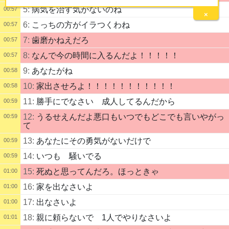
5:
病気を治す気がないのね
00:57
×
6:
こっちの方がイラつくわね
00:57
7:
歯磨かねえだろ
00:57
8:
なんで今の時間に入るんだよ！！！！！
00:57
9:
あなたがね
00:58
10:
家出させろよ！！！！！！！！！！！
00:58
11:
勝手にでなさい 成人してるんだから
00:59
12:
うるせえんだよ悪口もいつでもどこでも言いやがっ
00:59
て
13:
あなたにその勇気がないだけで
00:59
14:
いつも 騒いでる
00:59
15:
死ぬと思ってんだろ。ほっときゃ
01:00
16:
家を出なさいよ
01:00
17:
出なさいよ
01:00
18:
親に頼らないで 1人でやりなさいよ
01:01