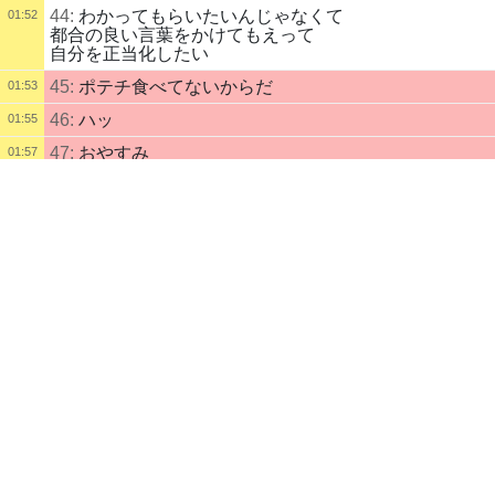
44:
わかってもらいたいんじゃなくて
01:52
都合の良い言葉をかけてもえって
自分を正当化したい
45:
ポテチ食べてないからだ
01:53
46:
ハッ
01:55
47:
おやすみ
01:57
配信タイトル
配信を終了しました。
01:57
dethのライブ配信ハンドメイド
スマホ配信
配信説明
雑談作業
配信者
素敵な時間
初心者
華ちゃん
自己紹介
(この配信者は自己紹介を記入していません)
配信記録
dethのライブ配信おえかき
10
時間
前
録画あり
166
日
後
まで
お絵かき