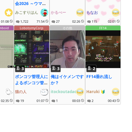
会2026 ～ウマ娘
も大疾走にゃ～
みこすりはん
かるべー
もなお
01:08
1,722
71:54
27
02:26
115
02:01
omboid
LobotomyCorp
その他
FF14
3
3
2
ポンコツ管理人に
俺はイケメンです
FF14垂れ流し
よるポンコツ管理
か？
で50日目指し
猫の人
itockoutadao
Haruki
🔰
て！
02:35
『Lobotomy
19
01:07
1
00:03
2
00:43
Corporation』
＃10