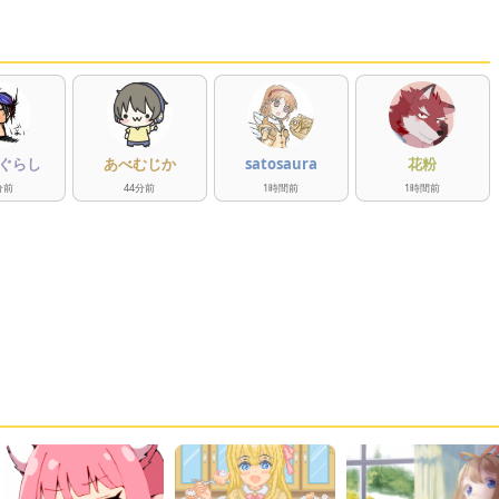
ぐらし
あべむじか
satosaura
花粉
分
前
44
分
前
1
時間
前
1
時間
前