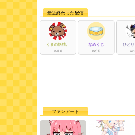
最近終わった配信
くまの妖精。
なめくじ
ひとり
35
分
前
40
分
前
43
ファンアート