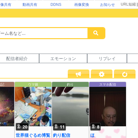
URL短縮
画像共有
動画共有
DDNS
画像変換
お知らせ
配信者紹介
エモーション
リプレイ
戦記
ウマ娘
釣り
スマホ配信
20
11
8
世界猫ぐるめ博覧
釣り配信
ほ