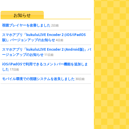
お知らせ
視聴プレイヤーを改善しました
2
日
前
スマホアプリ「kukuluLIVE Encoder 2 (iOS/iPadOS
版)」バージョンアップのお知らせ
4
日
前
スマホアプリ「kukuluLIVE Encoder 2 (Android版)」バ
ージョンアップのお知らせ
11
日
前
iOS/iPadOSで利用できるコメントバー機能を追加しま
した
17
日
前
モバイル環境での視聴システムを改良しました
30
日
前