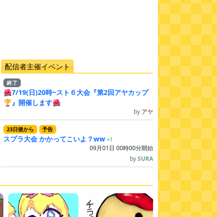
配信者主催イベント
終了
🌺7/19(日)20時~スト６大会『第2回アヤカップ
🏆』開催します🌺
by
アヤ
23
日
後
から
予告
スプラ大会 かかってこいよ？ww
+1
09月01日 00時00分開始
by
SURA