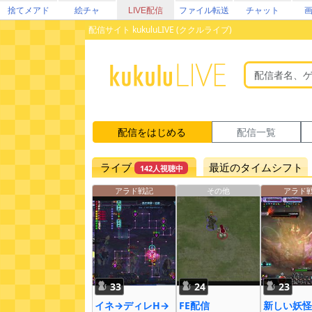
捨てメアド
絵チャ
LIVE配信
ファイル転送
チャット
配信サイト kukuluLIVE (ククルライブ)
配信をはじめる
配信一覧
ライブ
最近のタイムシフト
142人視聴中
アラド戦記
その他
アラド
33
24
23
イネ→ディレH→
FE配信
新しい妖怪