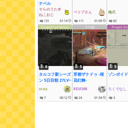
ナベル
そらのうた＠
ベリブさん
俺式
ねこおじ
131
01:14
111
01:09
83
EscapeFromTarkov
その他
Project Z
6
5
5
タルコフ新シーズ
亰都ザナドゥ -桜
ゾンボイド
ン 5日目朝 27LV~
花幻舞-
oraa
REVO98
ろくでなし
7
00:12
24
01:34
3