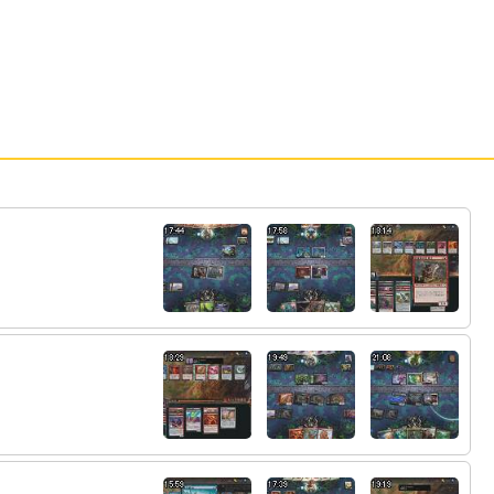
かったな
47:
やかれたなぁ
14:26
48:
あればなあ
14:26
49:
3コスでAOE作って細動は？
14:28
50:
超事故デッキだよね～
14:55
51:
バランスよく引かないとだから事故りやす
14:55
いのは前からだな
52:
ロイの3コス絶対入れたいってのがワルツく
14:59
らいだからなぁ アポロンも択に入る
53:
あとエミリア使う関係で後引きで嬉しくな
15:00
いロイヤルフォロワー入れたくないってのもね
54:
まぁそれでもアポロン好んでいれるのはな
15:01
んか同族嫌悪の賜物感はあるけどｗ
55:
ピン指しはしたくなるけどってことだなぁ
15:02
アポロン
56:
捨てゲーじゃないんだ
15:16
57:
うーんクソの極みｗ
15:22
58:
スペブないならギリ許すけど出すだけでな
15:24
ぜか3回スペブするからな…意味不明