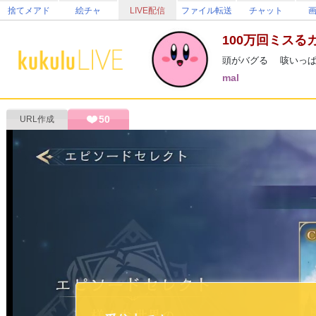
捨てメアド
絵チャ
LIVE配信
ファイル転送
チャット
100万回ミスる
頭がバグる 咳いっ
mal
50
URL作成