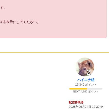
21:
イカれたカードたちを紹介するぜ
13:42
ます。
22:
もっといかれてるカードってクオンとか？
13:42
23:
アングレア引けないだけでプレミだからな
13:43
より非表示にしてください。
24:
ふとついったーみたらトレンドにアングレ
13:44
アとかあって笑うんだよね
25:
全体のトレンドではないけどね
13:44
26:
見てるやつがトレンドにはいってくるしな
13:45
個人のトレンドとして
27:
5マナくらいで盤面返すのが大変そうだねこ
13:46
のデッキ
28:
5コスの置物入れてる？
13:47
29:
アーティファクト関係ねえ
2
13:49
30:
それ突進じゃね
13:50
ハイエナ組
31:
つよ
13:50
15,340 ポイント
32:
まあこれくらいのカードないと1試合長そう
13:51
NEXT 4,660 ポイント
だしね
33:
あの3コスのレジェってどうなん
13:52
配信枠取得
2025年06月24日 12:30:44
34:
逆にロボ造らないほうが強いってときもあ
13:52