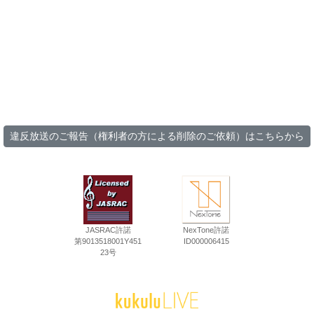
違反放送のご報告（権利者の方による削除のご依頼）はこちらから
JASRAC許諾
NexTone許諾
第9013518001Y451
ID000006415
23号