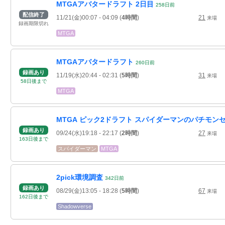
MTGAアバタードラフト 2日目
258
日
前
配信終了
11/21(金)00:07
- 04:09
(
4時間
)
21
来場
録画期限切れ
MTGA
MTGAアバタードラフト
260
日
前
録画あり
11/19(水)20:44
- 02:31
(
5時間
)
31
来場
58
日
後
まで
MTGA
MTGA ピック2ドラフト スパイダーマンのパチモン
録画あり
09/24(水)19:18
- 22:17
(
2時間
)
27
来場
163
日
後
まで
スパイダーマン
MTGA
2pick環境調査
342
日
前
録画あり
08/29(金)13:05
- 18:28
(
5時間
)
67
来場
162
日
後
まで
Shadowverse