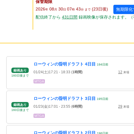
保管期限
2026
08
30
07
43
(23
日
後
)
無期限化
年
月
日
時
分 まで
配信終了から
431
日
間
録画映像が保存されます。（
ローウィンの昏明ドラフト 4日目
194
日
前
録画あり
01/24(土)17:21
- 18:33
(
1時間
)
12
来場
160
日
後
まで
MTGA
ローウィンの昏明ドラフト 3日目
195
日
前
録画あり
01/23(金)17:01
- 23:55
(
6時間
)
29
来場
160
日
後
まで
MTGA
ローウィンの昏明ドラフト 2日目
196
日
前