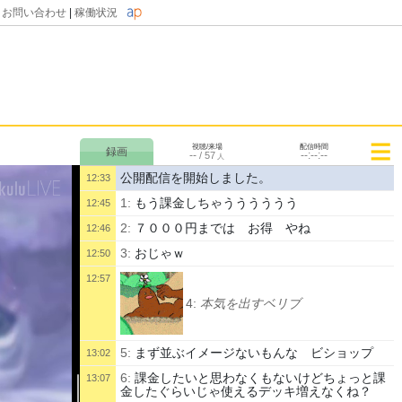
|
お問い合わせ
|
稼働状況
視聴/来場
配信時間
--
--:--:--
/
57
人
公開配信を開始しました。
12:33
1:
もう課金しちゃうううううう
12:45
2:
７０００円までは お得 やね
12:46
3:
おじゃｗ
12:50
12:57
4:
本気を出すベリブ
5:
まず並ぶイメージないもんな ビショップ
13:02
6:
課金したいと思わなくもないけどちょっと課
13:07
金したぐらいじゃ使えるデッキ増えなくね？