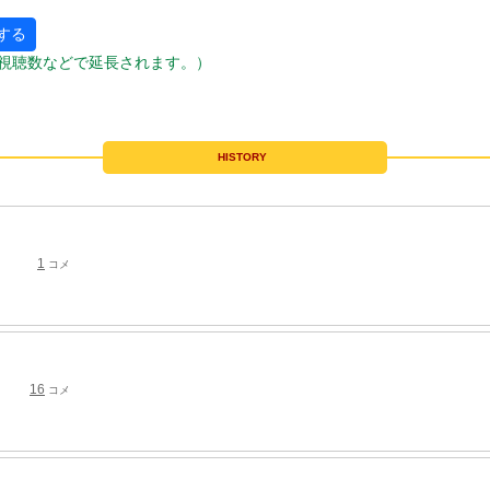
する
視聴数などで延長されます。）
HISTORY
1
コメ
16
コメ