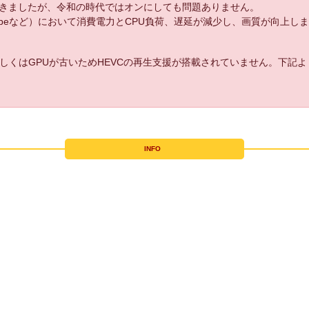
きましたが、令和の時代ではオンにしても問題ありません。
uTubeなど）において消費電力とCPU負荷、遅延が減少し、画質が向上し
しくはGPUが古いためHEVCの再生支援が搭載されていません。下記
INFO