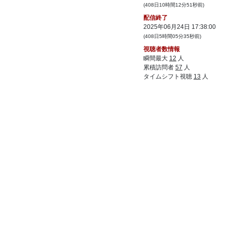
るもんな
(408日10時間12分51秒前)
配信終了
35:
高度な柔軟性を維持しつつ、臨機応変に対
13:52
処しないと
2025年06月24日 17:38:00
(408日5時間05分35秒前)
36:
ドローと1回復両方あってもいいぐらいだけ
13:54
どな
視聴者数情報
瞬間最大
12
人
37:
資産なくてもマンモスは入れないｗ
14:07
累積訪問者
57
人
タイムシフト視聴
13
人
38:
2体５・３つくればいけなくもないか
14:10
39:
逆に進化したことで助かったな
14:11
40:
エモート切ってんならそら出来ねぇんじゃ
14:16
ねぇのか？
41:
相手の見えねぇのに自分のだけ相手に見せ
14:17
る意味もないべｗ
42:
コアもう一個持っといてどっちでも作れる
14:20
ようにしてもよかった感じもするな
43:
素だし来たなぁ
14:21
44:
てかもう回復されなきゃコア１と再動ｇｇ
14:22
だが
45:
でもまぁろぼくせうごきｗ
14:23
46:
相手のひきうんもわるかったのもうんがよ
14:24