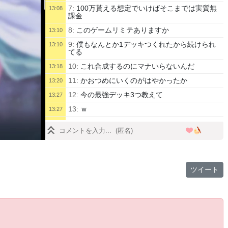
7:
100万貰える想定でいけばそこまでは実質無
13:08
課金
8:
このゲームリミテありますか
13:10
9:
僕もなんとか1デッキつくれたから続けられ
13:10
てる
10:
これ合成するのにマナいらないんだ
13:18
11:
かおつめにいくのがはやかったか
13:20
12:
今の最強デッキ3つ教えて
13:27
13:
ｗ
13:27
14:
エルフかナイトメアかなあ
13:27
15:
ぶっちゃけ課金しないと引けたカードに合
13:30
わせるしかない
16:
リプレイ見るか
13:38
ツイート
17:
あの扇ディスカードがコストじゃないタイ
13:39
プの置物だ
18:
5/5が本体殴れないとキツくない
13:41
19:
1/6本体いけんの
13:41
20:
オーキスやっぱ壊れすぎるな
13:42