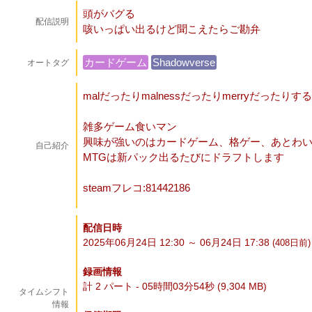
頭がバグる
配信説明
咳いっぱい出るけど聞こえたらご勘弁
カードゲーム
Shadowverse
オートタグ
malだったりmalnessだったりmerryだったりす
雑多ゲーム食いマン
興味が強いのはカードゲーム、格ゲー、あとわ
自己紹介
MTGは新パック出るたびにドラフトします
steamフレコ:81442186
配信日時
2025年06月24日 12:30 ～ 06月24日 17:38
(408
日
前)
録画情報
計 2 パート - 05時間03分54秒 (9,304 MB)
タイムシフト
情報