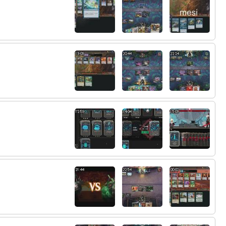
59:
盤面展開しながらスペブしてるからなぁ
15:25
何考えてんのかわからん
15:30
60:
苦しいよ…
61:
これがMTGってやつかい
15:30
62:
山登ってた人ですか
15:39
63:
山登ったとて
15:40
64:
そう言うのはいいから
15:40
65:
やりやすくすると今度は誤爆すんだよね
15:41
66:
設定でどうにかならんの
15:41
67:
どのカードクリックしても融合するように
15:42
して欲しいね
68:
ショートカットあればいいんだがないんだ
15:42
よね
69:
勝ちじゃん
15:45
70:
77が残るバグ
15:45
71:
ウィッチは44だけで勝てるときもあるしね
15:49