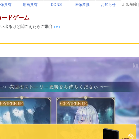
URL短縮
画像共有
動画共有
DDNS
画像変換
お知らせ
カードゲーム
ぱい出るけど聞こえたらご勘弁