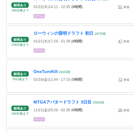
録画あり
01/22(木)14:11
- 22:35
(
8時間
)
52
来場
160
日
後
まで
MTGA
ローウィンの昏明ドラフト 初日
197
日
前
録画あり
01/21(水)17:26
- 01:39
(
8時間
)
47
来場
159
日
後
まで
MTGA
OneTurnKill
202
日
前
録画あり
01/16(金)11:44
- 17:10
(
5時間
)
72
76
日
後
まで
来場
MTGAアバタードラフト 3日目
258
日
前
録画あり
11/21(金)20:26
- 02:30
(
6時間
)
28
来場
160
日
後
まで
MTGA