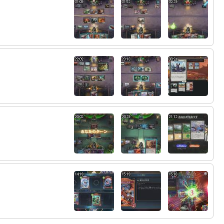
え
72:
ロイヤルくらいにか刺さんなさそう
15:51
73:
これもまたシャドバ？
15:59
74:
pvだとサタンに立ち向かうウィッチの構図
16:02
なのに共闘してるの許せねえよ
75:
pvに答えは隠されていた
16:04
76:
さいっきぃ
16:23
77:
その５コスのカードつよすぎっす
16:25
78:
やめてください
16:25
16:25
79:
えーーーっ！
16:25
80:
81:
ショタ
16:27
82:
アルエット連打で相手は萎え萎えよ
16:28