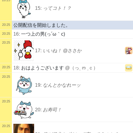
15:
ってコト！？
公開配信を開始しました。
20:25
16:
一つ上の男(っ´ω｀c)
20:25
20:25
17:
いいね！
@ささか
20:25
18:
おはようございます
@（っˎ ო ˏｃ）
20:25
19:
なんとかなれーッ
20:25
20:
お寿司！
20:25