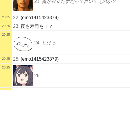
21:
俺が役立たずだって言いてえのか？
22:
(emo1415423879)
20:25
23:
夜も寿司を！？
20:25
20:25
24:
しけっ
25:
(emo1415423879)
20:25
20:25
26:
20:26
配信タイトル
龍が如く8(っ˘ω˘c)9回目 (もょ) | kukuluLIVE
27:
改造されちゃったァ…
龍が如く
城プロ
千年戦争アイギス
家庭用ゲーム
配信説明
20:26
くくさまを崇めよ(っ˘ω˘c)
配信者
28:
お寿司！
(っ´ω｀c)
１０歳
もょもよ