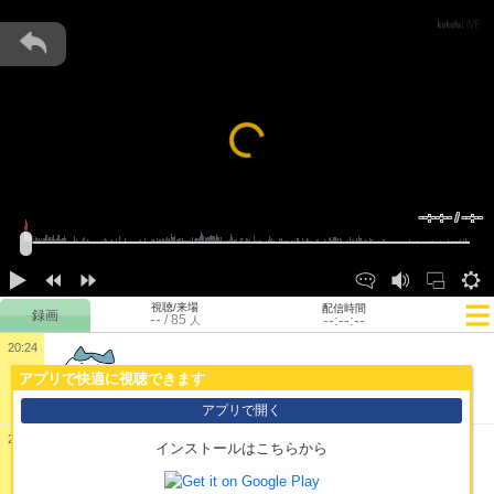
Loading...
--:--:-- / --:--
視聴/来場
配信時間
--
--:--:--
/
85
人
20:24
1:
お寿司！
アプリで快適に視聴できます
アプリで開く
20:24
インストールはこちらから
2:
もう殺すしかなくなっちゃったよ