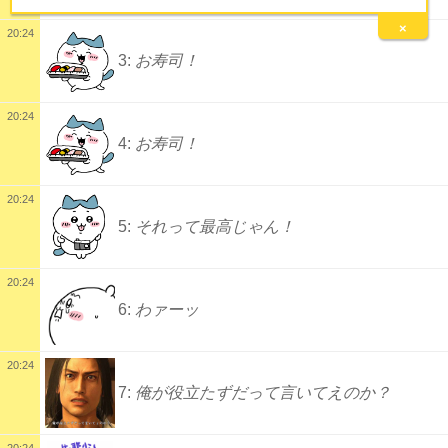
×
20:24
3:
お寿司！
20:24
4:
お寿司！
20:24
5:
それって最高じゃん！
20:24
6:
わァーッ
20:24
7:
俺が役立たずだって言いてえのか？
20:24